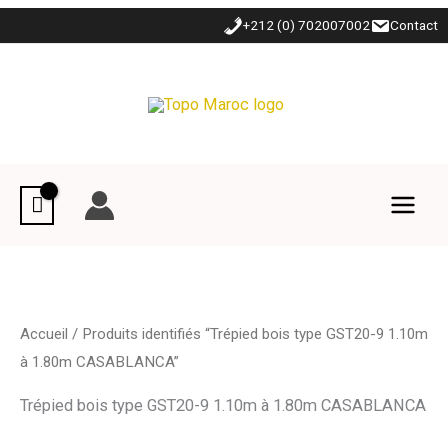
Aller
+212 (0) 702007002
Contact
au
contenu
Accueil
/ Produits identifiés “Trépied bois type GST20-9 1.10m
à 1.80m CASABLANCA”
Trépied bois type GST20-9 1.10m à 1.80m CASABLANCA