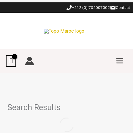
Aller
+212 (0) 702007002
Contact
au
contenu
Search Results