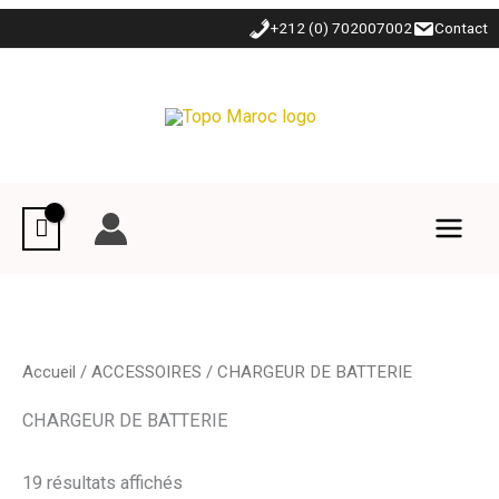
Aller
+212 (0) 702007002
Contact
au
contenu
Accueil
/
ACCESSOIRES
/ CHARGEUR DE BATTERIE
CHARGEUR DE BATTERIE
19 résultats affichés