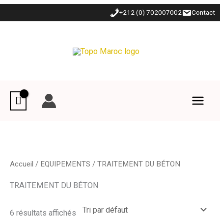
Aller
+212 (0) 702007002
Contact
au
contenu
Accueil
/
EQUIPEMENTS
/ TRAITEMENT DU BÉTON
TRAITEMENT DU BÉTON
6 résultats affichés