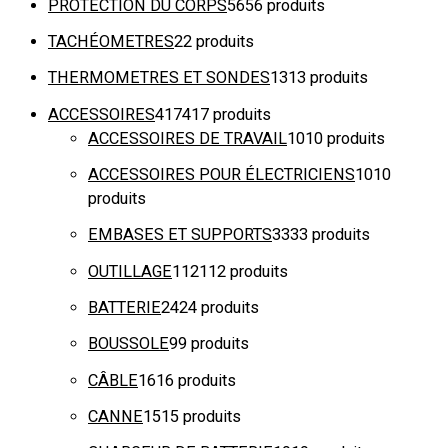
PROTECTION DU CORPS
56
56 produits
TACHÉOMETRES
2
2 produits
THERMOMETRES ET SONDES
13
13 produits
ACCESSOIRES
417
417 produits
ACCESSOIRES DE TRAVAIL
10
10 produits
ACCESSOIRES POUR ÉLECTRICIENS
10
10
produits
EMBASES ET SUPPORTS
33
33 produits
OUTILLAGE
112
112 produits
BATTERIE
24
24 produits
BOUSSOLE
9
9 produits
CÂBLE
16
16 produits
CANNE
15
15 produits