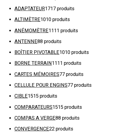
ADAPTATEUR
17
17 produits
ALTIMÈTRE
10
10 produits
ANÉMOMÈTRE
11
11 produits
ANTENNE
8
8 produits
BOÎTIER PIVOTABLE
10
10 produits
BORNE TERRAIN
11
11 produits
CARTES MÉMOIRES
7
7 produits
CELLULE POUR ENGINS
7
7 produits
CIBLE
15
15 produits
COMPARATEURS
15
15 produits
COMPAS A VERGE
8
8 produits
CONVERGENCE
2
2 produits