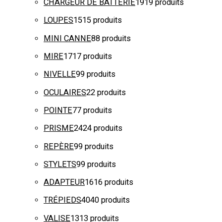
CHARGEUR DE BATTERIE
19
19 produits
LOUPES
15
15 produits
MINI CANNE
8
8 produits
MIRE
17
17 produits
NIVELLE
9
9 produits
OCULAIRES
2
2 produits
POINTE
7
7 produits
PRISME
24
24 produits
REPÈRE
9
9 produits
STYLETS
9
9 produits
ADAPTEUR
16
16 produits
TRÉPIEDS
40
40 produits
VALISE
13
13 produits