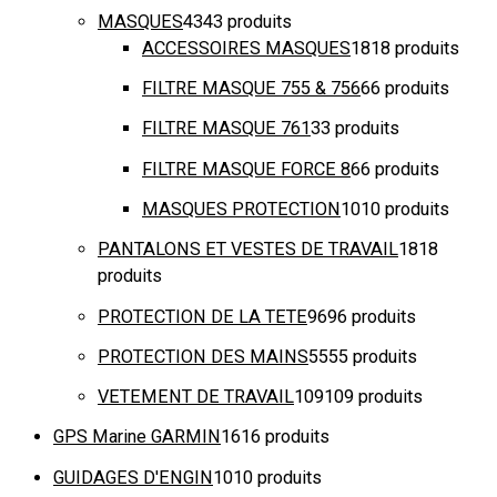
MASQUES
43
43 produits
ACCESSOIRES MASQUES
18
18 produits
FILTRE MASQUE 755 & 756
6
6 produits
FILTRE MASQUE 761
3
3 produits
FILTRE MASQUE FORCE 8
6
6 produits
MASQUES PROTECTION
10
10 produits
PANTALONS ET VESTES DE TRAVAIL
18
18
produits
PROTECTION DE LA TETE
96
96 produits
PROTECTION DES MAINS
55
55 produits
VETEMENT DE TRAVAIL
109
109 produits
GPS Marine GARMIN
16
16 produits
GUIDAGES D'ENGIN
10
10 produits