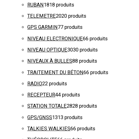
RUBAN
18
18 produits
TELEMETRE
20
20 produits
GPS GARMIN
7
7 produits
NIVEAU ELECTRONIQUE
6
6 produits
NIVEAU OPTIQUE
30
30 produits
NIVEAUX À BULLES
8
8 produits
TRAITEMENT DU BÉTON
6
6 produits
RADIO
2
2 produits
RECEPTEUR
4
4 produits
STATION TOTALE
28
28 produits
GPS/GNSS
13
13 produits
TALKIES WALKIES
6
6 produits