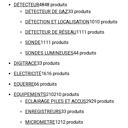
DÉTECTEUR
48
48 produits
DÉTECTEUR DE GAZ
3
3 produits
DÉTECTION ET LOCALISATION
10
10 produits
DÉTECTEUR DE RÉSEAU
11
11 produits
SONDE
11
11 produits
SONDES LUMINEUSES
4
4 produits
DIGITRACE
3
3 produits
ELECTRICITÉ
16
16 produits
EQUERRE
6
6 produits
EQUIPEMENTS
210
210 produits
ECLAIRAGE PILES ET ACCUS
29
29 produits
ENREGISTREURS
3
3 produits
MICROMETRE
12
12 produits