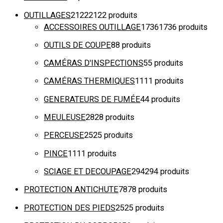
OUTILLAGES
2122
2122 produits
ACCESSOIRES OUTILLAGE
1736
1736 produits
OUTILS DE COUPE
8
8 produits
CAMÉRAS D'INSPECTIONS
5
5 produits
CAMÉRAS THERMIQUES
11
11 produits
GENERATEURS DE FUMÉE
4
4 produits
MEULEUSE
28
28 produits
PERCEUSE
25
25 produits
PINCE
11
11 produits
SCIAGE ET DECOUPAGE
294
294 produits
PROTECTION ANTICHUTE
78
78 produits
PROTECTION DES PIEDS
25
25 produits