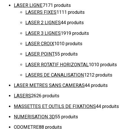
LASER LIGNE
71
71 produits
LASERS FIXES
11
11 produits
LASER 2 LIGNES
4
4 produits
LASER 3 LIGNES
19
19 produits
LASER CROIX
10
10 produits
LASER POINT
5
5 produits
LASER ROTATIF HORIZONTAL
10
10 produits
LASERS DE CANALISATION
12
12 produits
LASER METRES SANS CAMERAS
4
4 produits
LASERS
26
26 produits
MASSETTES ET OUTILS DE FIXATIONS
4
4 produits
NUMERISATION 3D
5
5 produits
ODOMETRE
8
8 produits