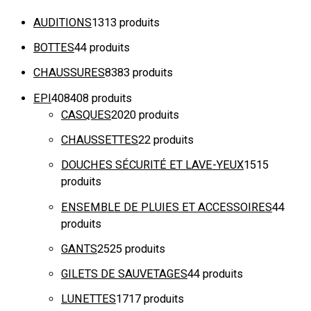
AUDITIONS
13
13 produits
BOTTES
4
4 produits
CHAUSSURES
83
83 produits
EPI
408
408 produits
CASQUES
20
20 produits
CHAUSSETTES
2
2 produits
DOUCHES SÉCURITÉ ET LAVE-YEUX
15
15
produits
ENSEMBLE DE PLUIES ET ACCESSOIRES
4
4
produits
GANTS
25
25 produits
GILETS DE SAUVETAGES
4
4 produits
LUNETTES
17
17 produits