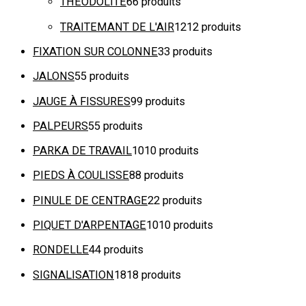
THÉODOLITE
6
6 produits
TRAITEMANT DE L'AIR
12
12 produits
FIXATION SUR COLONNE
3
3 produits
JALONS
5
5 produits
JAUGE À FISSURES
9
9 produits
PALPEURS
5
5 produits
PARKA DE TRAVAIL
10
10 produits
PIEDS À COULISSE
8
8 produits
PINULE DE CENTRAGE
2
2 produits
PIQUET D'ARPENTAGE
10
10 produits
RONDELLE
4
4 produits
SIGNALISATION
18
18 produits