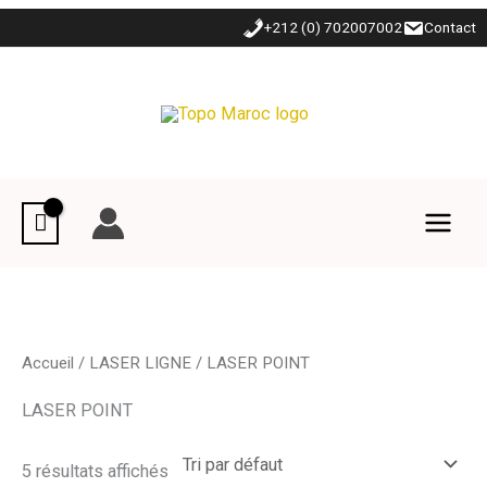
Aller
+212 (0) 702007002
Contact
au
contenu
Accueil
/
LASER LIGNE
/ LASER POINT
LASER POINT
5 résultats affichés