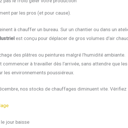
ez pas le froid geler votre production
ent par les pros (et pour cause).
einent à chauffer un bureau. Sur un chantier ou dans un atelie
ustriel
est conçu pour déplacer de gros volumes d’air chau
échage des plâtres ou peintures malgré l’humidité ambiante.
commencer à travailler dès l’arrivée, sans attendre que les 
r les environnements poussiéreux.
embre, nos stocks de chauffages diminuent vite. Vérifiez la
lage
 le jour baisse