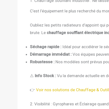
1. Chauffage Soufflant Industriel : Ne laiss
C’est l’équipement le plus recherché du mom
Oubliez les petits radiateurs d’appoint qui p
brute. Le
chauffage soufflant électrique ind
Séchage rapide :
Idéal pour accélérer le s
Démarrage immédiat :
Vos équipes peuvent 
Robustesse :
Nos modèles sont prévus pou
⚠️
Info Stock :
Vu la demande actuelle en déc
👉
Voir nos solutions de Chauffage & Outil
2. Visibilité : Gyrophares et Éclairage quand