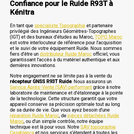
Confiance pour le Ruide R93T à
Kénitra
En tant que
spécialiste Topographie
et partenaire
privilégié des Ingénieurs Géomètres-Topographes
(IGT) et des bureaux d’études au Maroc,
TOPO Maroc
est votre interlocuteur de référence pour l’acquisition
et le suivi de votre équipement Ruide. Nous sommes
fiers d’être un
distributeur Ruide Maroc
officiel, vous
garantissant l’accès à du matériel authentique et aux
dernières innovations.
Notre engagement ne se limite pas à la vente du
récepteur GNSS R93T Ruide
. Nous assurons un
Service Après-Vente (SAV) performant
grâce à notre
laboratoire de maintenance et d’étalonnage à la pointe
de la technologie. Cette structure garantit que votre
appareil conserve sa précision optimale tout au long
de sa durée de vie. Que vous ayez besoin d’une
réparation Ruide Maroc
, de
pièces détachées Ruide
Maroc
, ou d’un simple contrôle, notre équipe
technique est là pour vous. Notre
SAV topographie
Casablanca
et nos services s’étendent à toutes les