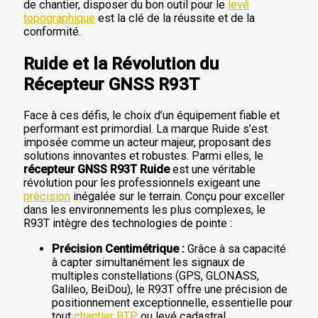
de chantier, disposer du bon outil pour le
levé
topographique
est la clé de la réussite et de la
conformité.
Ruide et la Révolution du
Récepteur GNSS R93T
Face à ces défis, le choix d’un équipement fiable et
performant est primordial. La marque Ruide s’est
imposée comme un acteur majeur, proposant des
solutions innovantes et robustes. Parmi elles, le
récepteur GNSS R93T Ruide
est une véritable
révolution pour les professionnels exigeant une
précision
inégalée sur le terrain. Conçu pour exceller
dans les environnements les plus complexes, le
R93T intègre des technologies de pointe :
Précision Centimétrique :
Grâce à sa capacité
à capter simultanément les signaux de
multiples constellations (GPS, GLONASS,
Galileo, BeiDou), le R93T offre une précision de
positionnement exceptionnelle, essentielle pour
tout
chantier BTP
ou levé cadastral.