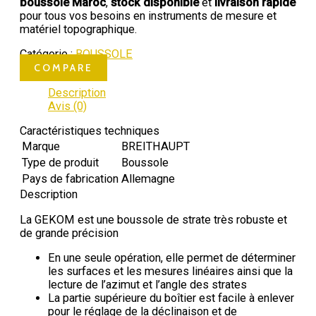
boussole Maroc
,
stock disponible
et
livraison rapide
pour tous vos besoins en instruments de mesure et
matériel topographique.
Catégorie :
BOUSSOLE
COMPARE
Description
Avis (0)
Caractéristiques techniques
Marque
BREITHAUPT
Type de produit
Boussole
Pays de fabrication
Allemagne
Description
La GEKOM est une boussole de strate très robuste et
de grande précision
En une seule opération, elle permet de déterminer
les surfaces et les mesures linéaires ainsi que la
lecture de l’azimut et l’angle des strates
La partie supérieure du boîtier est facile à enlever
pour le réglage de la déclinaison et de