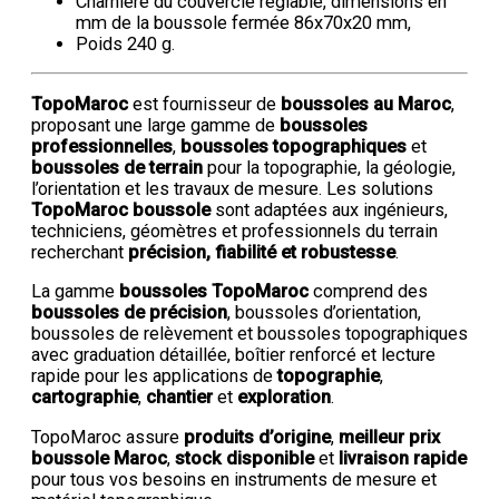
Charnière du couvercle réglable, dimensions en
mm de la boussole fermée 86x70x20 mm,
Poids 240 g.
TopoMaroc
est fournisseur de
boussoles au Maroc
,
proposant une large gamme de
boussoles
professionnelles
,
boussoles topographiques
et
boussoles de terrain
pour la topographie, la géologie,
l’orientation et les travaux de mesure. Les solutions
TopoMaroc boussole
sont adaptées aux ingénieurs,
techniciens, géomètres et professionnels du terrain
recherchant
précision, fiabilité et robustesse
.
La gamme
boussoles TopoMaroc
comprend des
boussoles de précision
, boussoles d’orientation,
boussoles de relèvement et boussoles topographiques
avec graduation détaillée, boîtier renforcé et lecture
rapide pour les applications de
topographie
,
cartographie
,
chantier
et
exploration
.
TopoMaroc assure
produits d’origine
,
meilleur prix
boussole Maroc
,
stock disponible
et
livraison rapide
pour tous vos besoins en instruments de mesure et