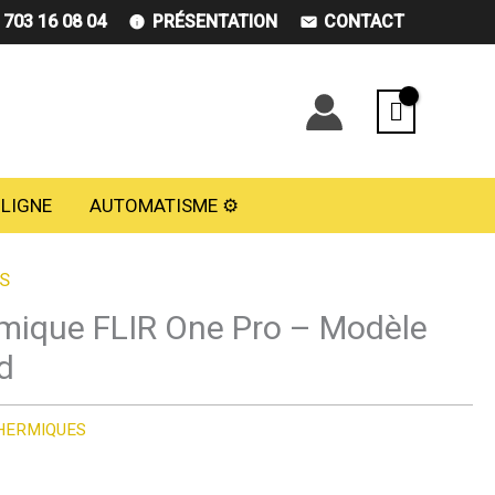
) 703 16 08 04
PRÉSENTATION
CONTACT
 LIGNE
AUTOMATISME ⚙️
S
mique FLIR One Pro – Modèle
d
HERMIQUES