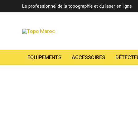
Aller
Le professionnel de la topographie et du laser en ligne
au
contenu
EQUIPEMENTS
ACCESSOIRES
DÉTECTE