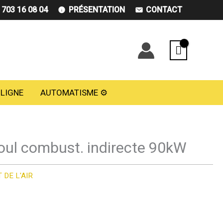
) 703 16 08 04
PRÉSENTATION
CONTACT
 LIGNE
AUTOMATISME ⚙️
oul combust. indirecte 90kW
 DE L'AIR