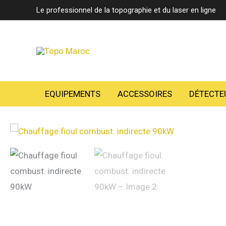
Aller
Le professionnel de la topographie et du laser en ligne
au
contenu
EQUIPEMENTS
ACCESSOIRES
DÉTECTE