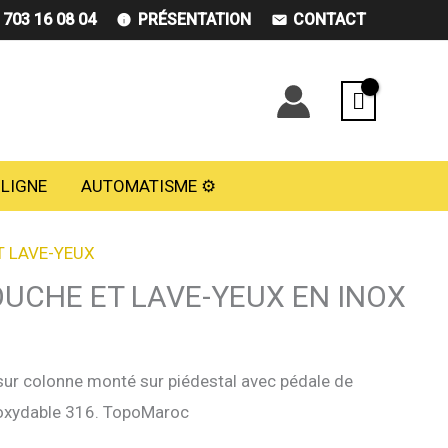
) 703 16 08 04
PRÉSENTATION
CONTACT
 LIGNE
AUTOMATISME ⚙️
T LAVE-YEUX
UCHE ET LAVE-YEUX EN INOX
sur colonne monté sur piédestal avec pédale de
oxydable 316. TopoMaroc