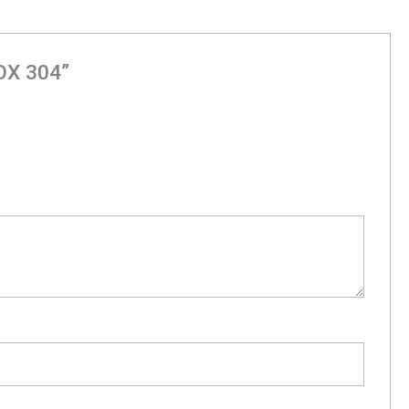
OX 304”