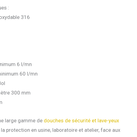
ues :
inoxydable 316
inimum 6 l/mn
minimum 60 l/mn
ol
amètre 300 mm
m
ne large gamme de
douches de sécurité et lave-yeux
a protection en usine, laboratoire et atelier, face aux