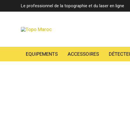
Aller
Le professionnel de la topographie et du laser en ligne
au
contenu
EQUIPEMENTS
ACCESSOIRES
DÉTECTE