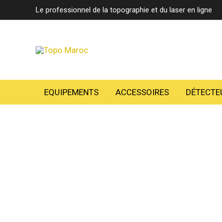
Aller
Le professionnel de la topographie et du laser en ligne
au
contenu
EQUIPEMENTS
ACCESSOIRES
DÉTECTE