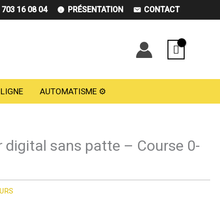
) 703 16 08 04
PRÉSENTATION
CONTACT
 LIGNE
AUTOMATISME ⚙️
digital sans patte – Course 0-
URS