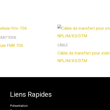
 BATTERIE
lule FMR 706
CÂBLE
Câble de transfert pour stat
NPL/M/XS/DTM
Liens Rapides
Présentation