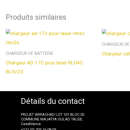
Produits similaires
CHARGEUR DE
Chargeur cel
CHARGEUR DE BATTERIE
Chargeur AD-17C pour laser RLH4C
RLSV2S
Détails du contact
PROJET ARRACHAD LOT 101 BLOC 02
COMMUNE MAJATYA OULAD TALEB,
Casablanca
+212 (0) 703 16 08 03