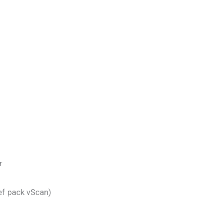
r
ef pack vScan)