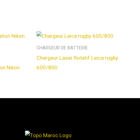
CHARGEUR DE BATTERIE
Chargeur Laser Rotatif Leica rugby
ion Nikon
600/800