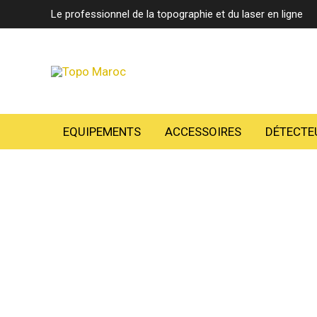
Aller
Le professionnel de la topographie et du laser en ligne
au
contenu
EQUIPEMENTS
ACCESSOIRES
DÉTECTE