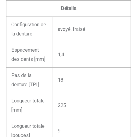
Détails
Configuration de
avoyé, fraisé
la denture
Espacement
1,4
des dents [mm]
Pas de la
18
denture [TPI]
Longueur totale
225
[mm]
Longueur totale
9
[pouces]