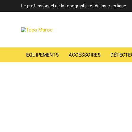
Aller
Le professionnel de la topographie et du laser en ligne
au
contenu
EQUIPEMENTS
ACCESSOIRES
DÉTECTE