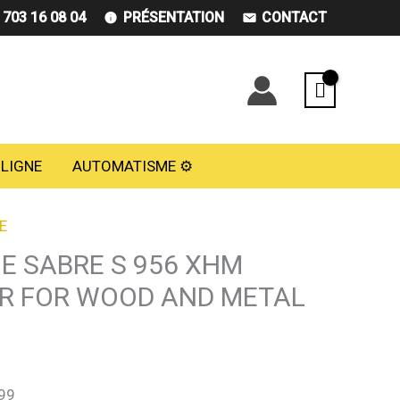
) 703 16 08 04
PRÉSENTATION
CONTACT
 LIGNE
AUTOMATISME ⚙️
E
IE SABRE S 956 XHM
R FOR WOOD AND METAL
99