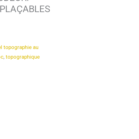
MPLAÇABLES
el topographie au
oc
,
topographique