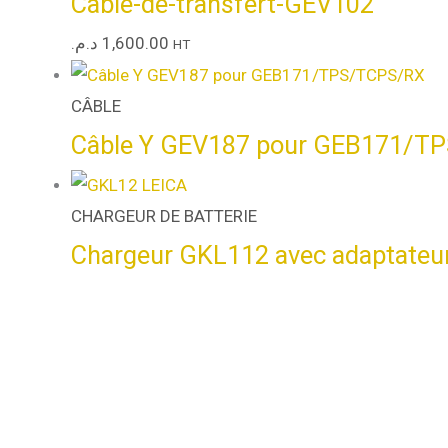
Câble-de-transfert-GEV102
د.م.
1,600.00
HT
CÂBLE
Câble Y GEV187 pour GEB171/T
CHARGEUR DE BATTERIE
Chargeur GKL112 avec adaptateu