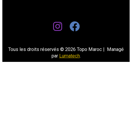
Tous les droits réservés © 2026 Topo Maroc | Managé
par
Lumatech
.
Select at least 2 products
to compare
VIEW COMPARISON