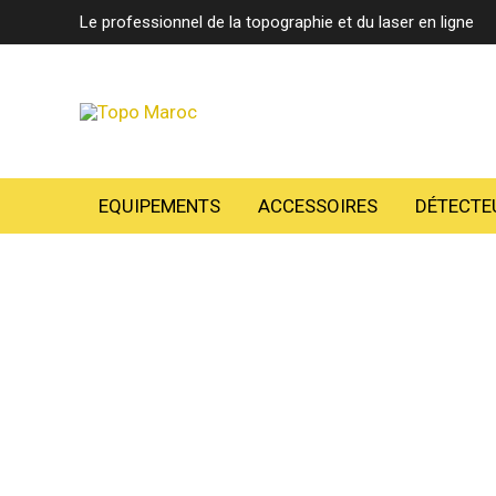
Aller
Le professionnel de la topographie et du laser en ligne
au
contenu
EQUIPEMENTS
ACCESSOIRES
DÉTECTE