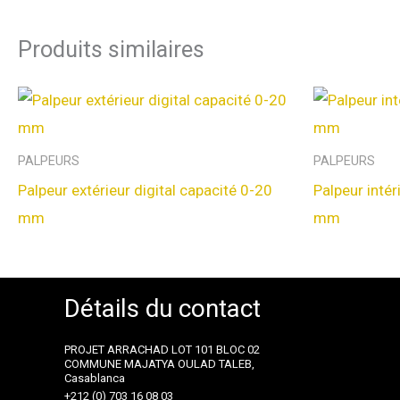
Produits similaires
PALPEURS
PALPEURS
Palpeur extérieur digital capacité 0-20
Palpeur intér
mm
mm
Détails du contact
PROJET ARRACHAD LOT 101 BLOC 02
COMMUNE MAJATYA OULAD TALEB,
Casablanca
+212 (0) 703 16 08 03