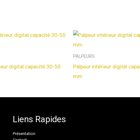
PALPEURS
ieur digital capacité 30-50
Palpeur intérieur digital cap
mm
Liens Rapides
Présentation
Contact