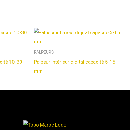
PALPEURS
acité 10-30
Palpeur intérieur digital capacité 5-15
mm