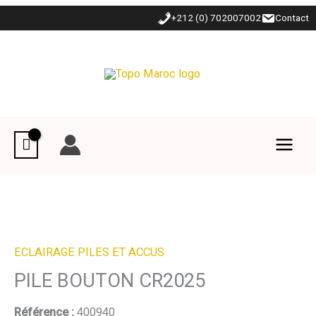
Aller
+212 (0) 702007002
Contact
au
contenu
ECLAIRAGE PILES ET ACCUS
PILE BOUTON CR2025
Référence :
400940