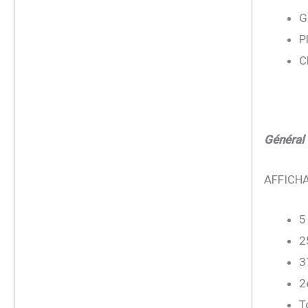
G
P
C
Général
AFFICHA
5
2
3
2
T