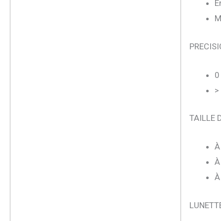
E
M
PRECISI
0
>
TAILLE 
À
À
À
LUNETT