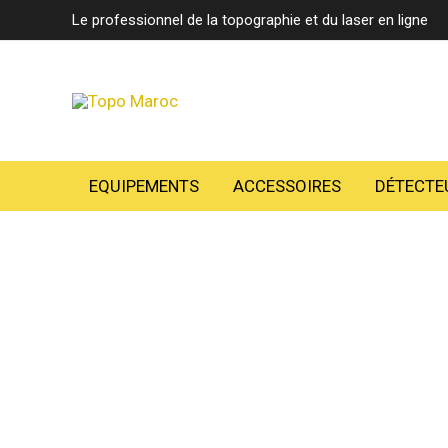
Aller
Le professionnel de la topographie et du laser en ligne
au
contenu
EQUIPEMENTS
ACCESSOIRES
DÉTECTE