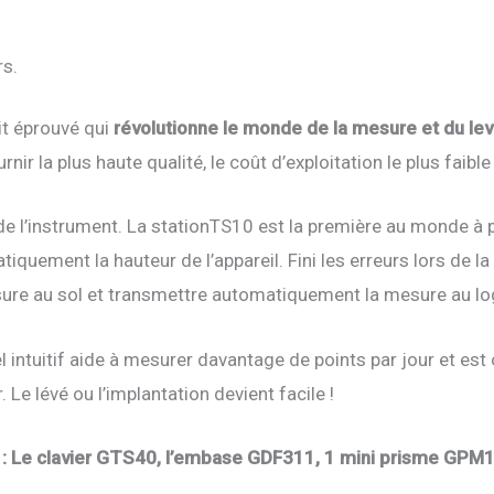
rs.
it éprouvé qui
révolutionne le monde de la mesure et du le
ir la plus haute qualité, le coût d’exploitation le plus faible
e l’instrument. La stationTS10 est la première au monde à p
tiquement la hauteur de l’appareil. Fini les erreurs lors de l
esure au sol et transmettre automatiquement la mesure au log
giciel intuitif aide à mesurer davantage de points par jour et
. Le lévé ou l’implantation devient facile !
c : Le clavier GTS40, l’embase GDF311, 1 mini prisme GPM