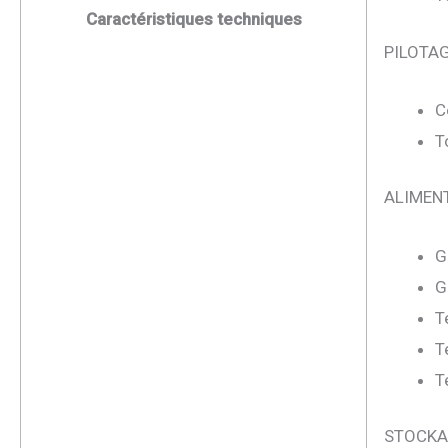
Caractéristiques techniques
PILOTA
C
T
ALIMEN
G
G
T
T
T
STOCKA