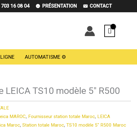
) 703 16 08 04
PRÉSENTATION
CONTACT
 LIGNE
AUTOMATISME ⚙️
le LEICA TS10 modèle 5″ R500
TALE
 Leica MAROC
,
Fournisseur station totale Maroc
,
LEICA
eica Maroc
,
Station totale Maroc
,
TS10 modèle 5" R500 Maroc