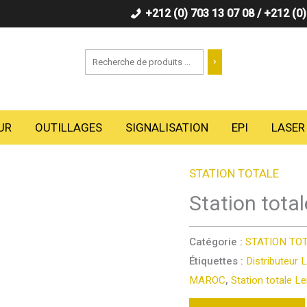
+212 (0) 703 13 07 08 / +212 (0
Recherche
UR
OUTILLAGES
SIGNALISATION
EPI
LASER
STATION TOTALE
Station tota
Catégorie :
STATION TO
Étiquettes :
Distributeur
MAROC
,
Station totale L