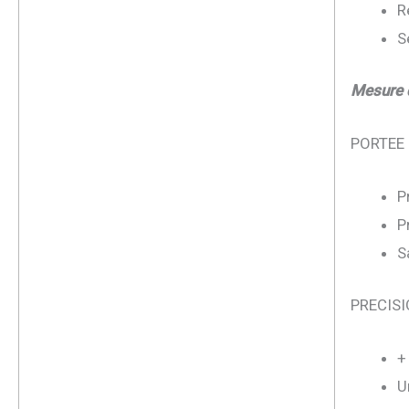
R
S
Mesure 
PORTEE
P
P
S
PRECISI
+
U