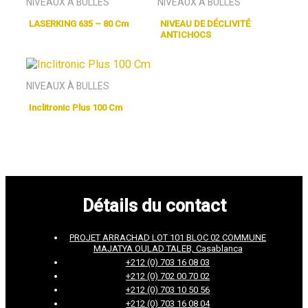
NIVEAUX À BULLES
NIVEAUX À BULLES
LASERKING 635 – 80 Cm
NIVEAU DE DÉCLIVITÉ
ANTICHOCS
NIVEAUX À BULLES
Inclitronic Plus 100 Cm
Détails du contact
PROJET ARRACHAD LOT 101 BLOC 02 COMMUNE
MAJATYA OULAD TALEB, Casablanca
+212 (0) 703 16 08 03
+212 (0) 702 00 70 02
+212 (0) 703 10 50 56
+212 (0) 703 16 08 04