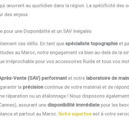
ui œuvrent au quotidien dans la région. La spécificité des sol
ur des enjeux.
 pour une Disponibilité et un SAV Inégalés
itement ces défis. En tant que
spécialiste topographie
et pa
udes au Maroc, notre engagement va bien au-delà de la sim
hnique irréprochable pour vos accessoires Ruide et tous vos i
Après-Vente (SAV) performant
et notre
laboratoire de mai
garantir la
précision
continue de votre matériel et de répond
 une réparation ou un étalonnage ! Nous disposons égalemen
 Cannes), assurant une
disponibilité immédiate
pour les beso
lanca et partout au Maroc.
Notre expertise
est à votre servi