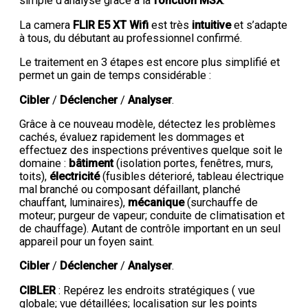
simple d’analyse grâce à la
fonction MSX
.
La camera
FLIR E5 XT Wifi
est très
intuitive
et s’adapte
à tous, du débutant au professionnel confirmé.
Le traitement en 3 étapes est encore plus simplifié et
permet un gain de temps considérable :
Cibler
/
Déclencher
/
Analyser
.
Grâce à ce nouveau modèle, détectez les problèmes
cachés, évaluez rapidement les dommages et
effectuez des inspections préventives quelque soit le
domaine :
bâtiment
(isolation portes, fenêtres, murs,
toits),
électricité
(fusibles déterioré, tableau électrique
mal branché ou composant défaillant, planché
chauffant, luminaires),
mécanique
(surchauffe de
moteur; purgeur de vapeur; conduite de climatisation et
de chauffage). Autant de contrôle important en un seul
appareil pour un foyen saint.
Cibler
/
Déclencher
/
Analyser
.
CIBLER
: Repérez les endroits stratégiques ( vue
globale; vue détaillées; localisation sur les points