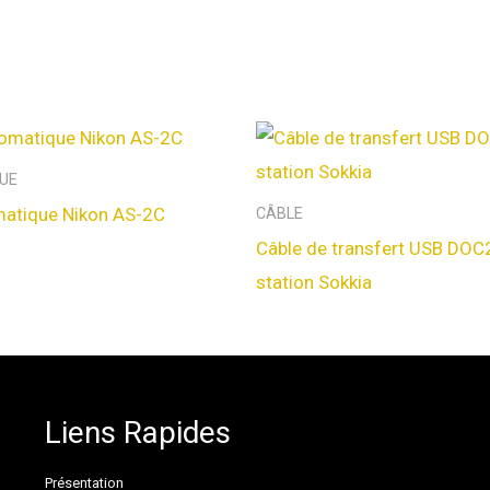
UE
matique Nikon AS-2C
CÂBLE
Câble de transfert USB DOC
station Sokkia
Liens Rapides
Présentation