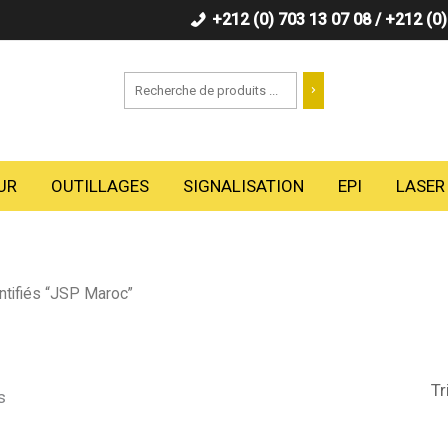
+212 (0) 703 13 07 08 / +212 (0
Recherche
UR
OUTILLAGES
SIGNALISATION
EPI
LASER
ntifiés “JSP Maroc”
s