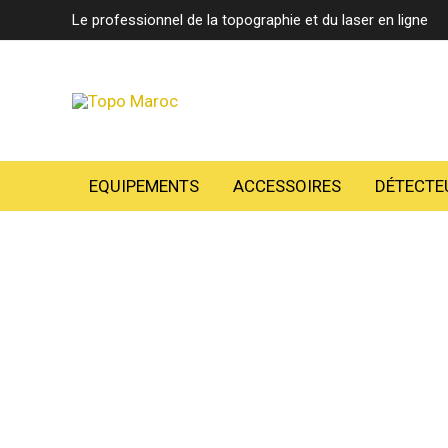
Aller
Le professionnel de la topographie et du laser en ligne
au
contenu
EQUIPEMENTS
ACCESSOIRES
DÉTECTE