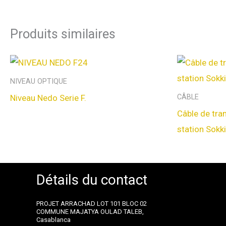
Produits similaires
NIVEAU OPTIQUE
Niveau Nedo Serie F.
CÂBLE
Câble de tr
station Sokk
Détails du contact
PROJET ARRACHAD LOT 101 BLOC 02
COMMUNE MAJATYA OULAD TALEB,
Casablanca