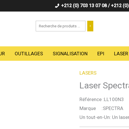
+212 (0) 703 13 07 08 / +212 (0
Recherche
UR
OUTILLAGES
SIGNALISATION
EPI
LASER
LASERS
Laser Spect
Référence
:LL100N3
Marque
:SPECTRA
Un tout-en-Un: Un lase