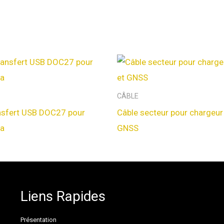
CÂBLE
ansfert USB DOC27 pour
Câble secteur pour chargeur 
ia
GNSS
Liens Rapides
Présentation