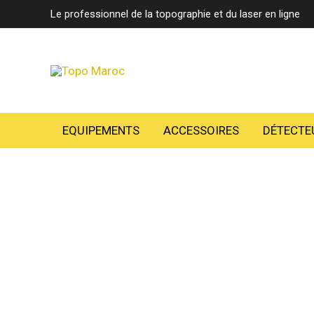
Aller
Le professionnel de la topographie et du laser en ligne
au
contenu
EQUIPEMENTS
ACCESSOIRES
DÉTECTE