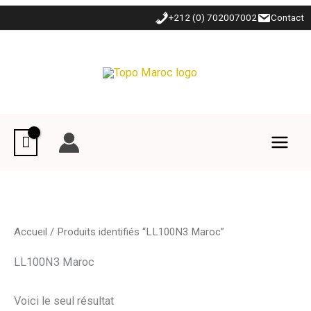
Aller
+212 (0) 702007002
Contact
au
contenu
Accueil
/ Produits identifiés “LL100N3 Maroc”
LL100N3 Maroc
Voici le seul résultat