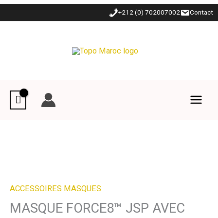
Aller
+212 (0) 702007002
Contact
au
contenu
ACCESSOIRES MASQUES
MASQUE FORCE8™ JSP AVEC