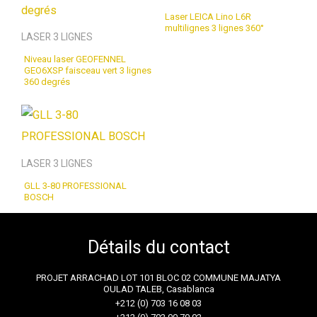
Laser LEICA Lino L6R
multilignes 3 lignes 360°
LASER 3 LIGNES
Niveau laser GEOFENNEL
GEO6XSP faisceau vert 3 lignes
360 degrés
LASER 3 LIGNES
GLL 3-80 PROFESSIONAL
BOSCH
Détails du contact
PROJET ARRACHAD LOT 101 BLOC 02 COMMUNE MAJATYA
OULAD TALEB, Casablanca
+212 (0) 703 16 08 03