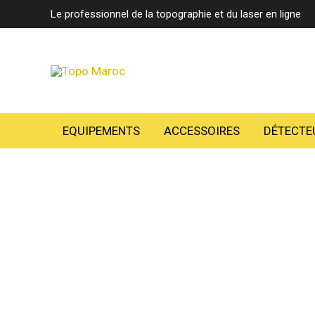
Aller
Le professionnel de la topographie et du laser en ligne
au
contenu
EQUIPEMENTS
ACCESSOIRES
DÉTECTE