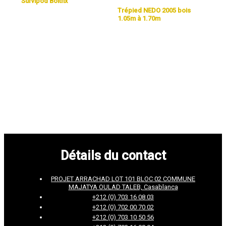
Survipod Boltfix
Trépied NEDO 2005 bois
1.05m à 1.70m
Détails du contact
PROJET ARRACHAD LOT 101 BLOC 02 COMMUNE
MAJATYA OULAD TALEB, Casablanca
+212 (0) 703 16 08 03
+212 (0) 702 00 70 02
+212 (0) 703 10 50 56