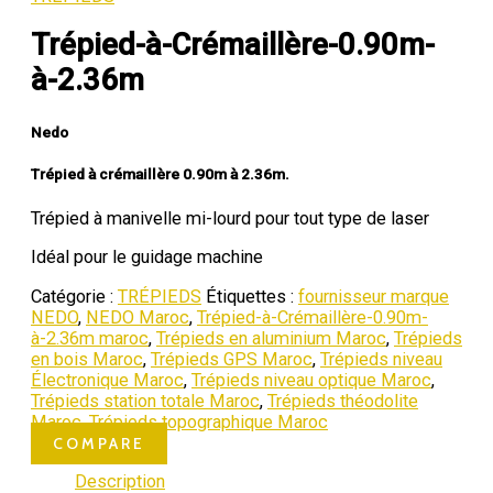
Trépied-à-Crémaillère-0.90m-
à-2.36m
Nedo
Trépied à crémaillère 0.90m à 2.36m.
Trépied à manivelle mi-lourd pour tout type de laser
Idéal pour le guidage machine
Catégorie :
TRÉPIEDS
Étiquettes :
fournisseur marque
NEDO
,
NEDO Maroc
,
Trépied-à-Crémaillère-0.90m-
à-2.36m maroc
,
Trépieds en aluminium Maroc
,
Trépieds
en bois Maroc
,
Trépieds GPS Maroc
,
Trépieds niveau
Électronique Maroc
,
Trépieds niveau optique Maroc
,
Trépieds station totale Maroc
,
Trépieds théodolite
Maroc
,
Trépieds topographique Maroc
COMPARE
Description