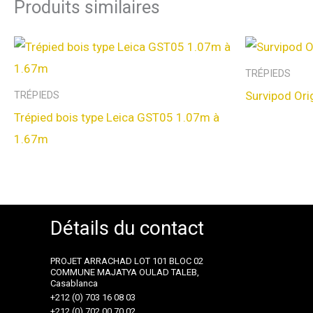
Produits similaires
TRÉPIEDS
Survipod Ori
TRÉPIEDS
Trépied bois type Leica GST05 1.07m à
1.67m
Détails du contact
PROJET ARRACHAD LOT 101 BLOC 02
COMMUNE MAJATYA OULAD TALEB,
Casablanca
+212 (0) 703 16 08 03
+212 (0) 702 00 70 02