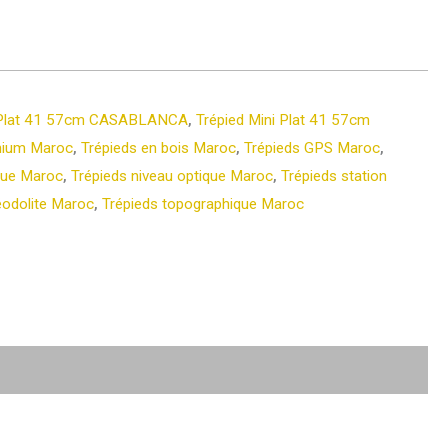
i Plat 41 57cm CASABLANCA
,
Trépied Mini Plat 41 57cm
inium Maroc
,
Trépieds en bois Maroc
,
Trépieds GPS Maroc
,
ique Maroc
,
Trépieds niveau optique Maroc
,
Trépieds station
éodolite Maroc
,
Trépieds topographique Maroc