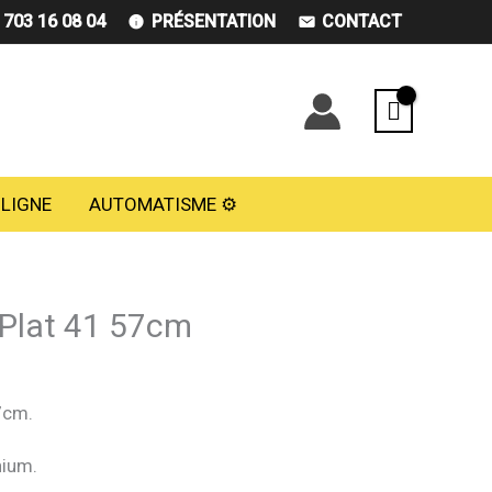
) 703 16 08 04
PRÉSENTATION
CONTACT
 LIGNE
AUTOMATISME ⚙️
 Plat 41 57cm
7cm.
nium.