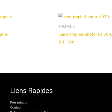
TRÉPIEDS
ginal
Leica-trépied-photo-TRI70-
à-1.15m
Liens Rapides
Présentation
Contact