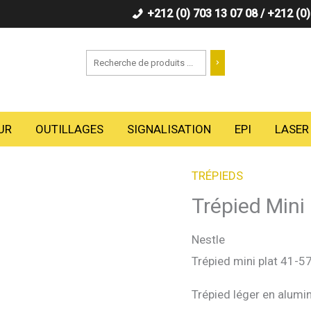
+212 (0) 703 13 07 08 / +212 (0
Recherche
UR
OUTILLAGES
SIGNALISATION
EPI
LASER
TRÉPIEDS
Trépied Mini
Nestle
Trépied mini plat 41-5
Trépied léger en alumi