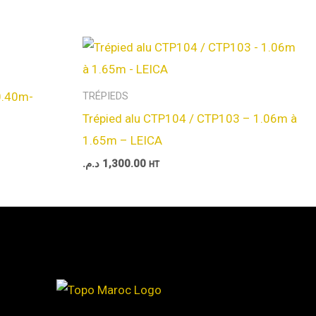
0.40m-
TRÉPIEDS
Trépied alu CTP104 / CTP103 – 1.06m à
1.65m – LEICA
د.م.
1,300.00
HT