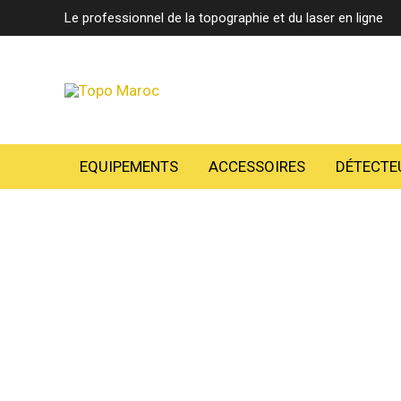
Aller
Le professionnel de la topographie et du laser en ligne
au
contenu
EQUIPEMENTS
ACCESSOIRES
DÉTECTE