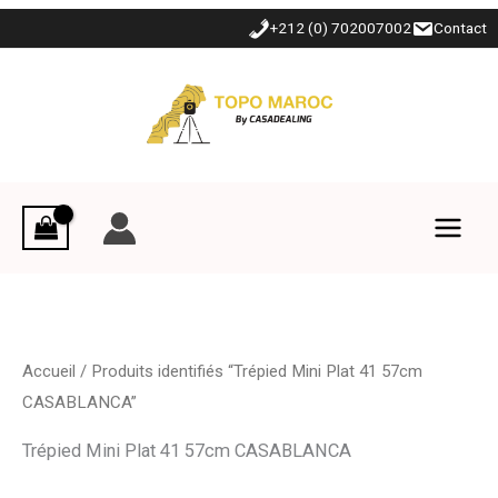
Aller
+212 (0) 702007002
Contact
au
contenu
Accueil
/ Produits identifiés “Trépied Mini Plat 41 57cm
CASABLANCA”
Trépied Mini Plat 41 57cm CASABLANCA