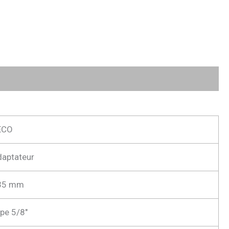
ECO
aptateur
35 mm
pe 5/8″