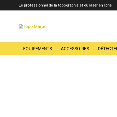
Aller
Le professionnel de la topographie et du laser en ligne
au
contenu
EQUIPEMENTS
ACCESSOIRES
DÉTECTE