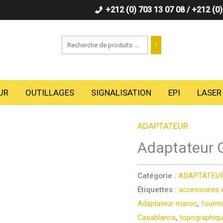
+212 (0) 703 13 07 08 / +212 (0
Recherche
UR
OUTILLAGES
SIGNALISATION
EPI
LASER
ADAPTATEUR
Adaptateur 
Catégorie :
ADAPTATEU
Étiquettes :
accessoires 
Adaptateur maroc
,
fourni
Casablanca
,
topographiq