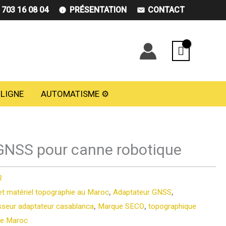
) 703 16 08 04
PRÉSENTATION
CONTACT
 LIGNE
AUTOMATISME ⚙️
GNSS pour canne robotique
R
et matériel topographie au Maroc
,
Adaptateur GNSS
,
sseur adaptateur casablanca
,
Marque SECO
,
topographique
ue Maroc