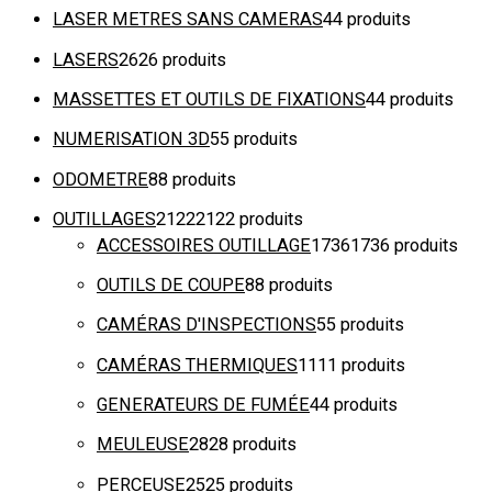
LASER METRES SANS CAMERAS
4
4 produits
LASERS
26
26 produits
MASSETTES ET OUTILS DE FIXATIONS
4
4 produits
NUMERISATION 3D
5
5 produits
ODOMETRE
8
8 produits
OUTILLAGES
2122
2122 produits
ACCESSOIRES OUTILLAGE
1736
1736 produits
OUTILS DE COUPE
8
8 produits
CAMÉRAS D'INSPECTIONS
5
5 produits
CAMÉRAS THERMIQUES
11
11 produits
GENERATEURS DE FUMÉE
4
4 produits
MEULEUSE
28
28 produits
PERCEUSE
25
25 produits