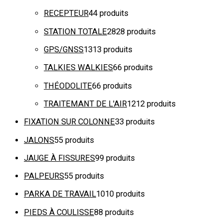
RECEPTEUR
4
4 produits
STATION TOTALE
28
28 produits
GPS/GNSS
13
13 produits
TALKIES WALKIES
6
6 produits
THÉODOLITE
6
6 produits
TRAITEMANT DE L'AIR
12
12 produits
FIXATION SUR COLONNE
3
3 produits
JALONS
5
5 produits
JAUGE À FISSURES
9
9 produits
PALPEURS
5
5 produits
PARKA DE TRAVAIL
10
10 produits
PIEDS À COULISSE
8
8 produits