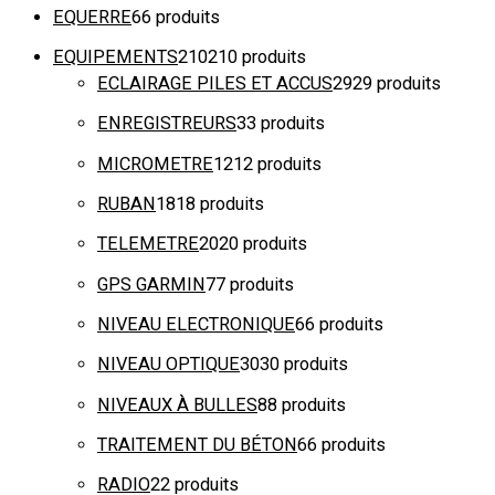
EQUERRE
6
6 produits
EQUIPEMENTS
210
210 produits
ECLAIRAGE PILES ET ACCUS
29
29 produits
ENREGISTREURS
3
3 produits
MICROMETRE
12
12 produits
RUBAN
18
18 produits
TELEMETRE
20
20 produits
GPS GARMIN
7
7 produits
NIVEAU ELECTRONIQUE
6
6 produits
NIVEAU OPTIQUE
30
30 produits
NIVEAUX À BULLES
8
8 produits
TRAITEMENT DU BÉTON
6
6 produits
RADIO
2
2 produits