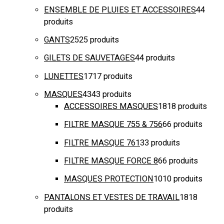
ENSEMBLE DE PLUIES ET ACCESSOIRES
4
4
produits
GANTS
25
25 produits
GILETS DE SAUVETAGES
4
4 produits
LUNETTES
17
17 produits
MASQUES
43
43 produits
ACCESSOIRES MASQUES
18
18 produits
FILTRE MASQUE 755 & 756
6
6 produits
FILTRE MASQUE 761
3
3 produits
FILTRE MASQUE FORCE 8
6
6 produits
MASQUES PROTECTION
10
10 produits
PANTALONS ET VESTES DE TRAVAIL
18
18
produits