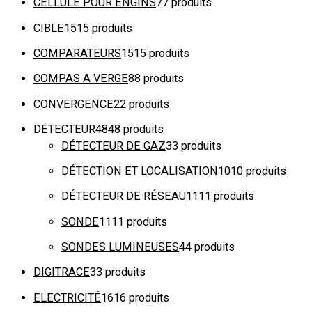
CELLULE POUR ENGINS
7
7 produits
CIBLE
15
15 produits
COMPARATEURS
15
15 produits
COMPAS A VERGE
8
8 produits
CONVERGENCE
2
2 produits
DÉTECTEUR
48
48 produits
DÉTECTEUR DE GAZ
3
3 produits
DÉTECTION ET LOCALISATION
10
10 produits
DÉTECTEUR DE RÉSEAU
11
11 produits
SONDE
11
11 produits
SONDES LUMINEUSES
4
4 produits
DIGITRACE
3
3 produits
ELECTRICITÉ
16
16 produits