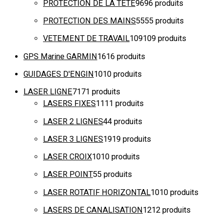
PROTECTION DE LA TETE
96
96 produits
PROTECTION DES MAINS
55
55 produits
VETEMENT DE TRAVAIL
109
109 produits
GPS Marine GARMIN
16
16 produits
GUIDAGES D'ENGIN
10
10 produits
LASER LIGNE
71
71 produits
LASERS FIXES
11
11 produits
LASER 2 LIGNES
4
4 produits
LASER 3 LIGNES
19
19 produits
LASER CROIX
10
10 produits
LASER POINT
5
5 produits
LASER ROTATIF HORIZONTAL
10
10 produits
LASERS DE CANALISATION
12
12 produits