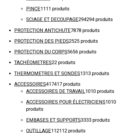
PINCE
11
11 produits
SCIAGE ET DECOUPAGE
294
294 produits
PROTECTION ANTICHUTE
78
78 produits
PROTECTION DES PIEDS
25
25 produits
PROTECTION DU CORPS
56
56 produits
TACHÉOMETRES
2
2 produits
THERMOMETRES ET SONDES
13
13 produits
ACCESSOIRES
417
417 produits
ACCESSOIRES DE TRAVAIL
10
10 produits
ACCESSOIRES POUR ÉLECTRICIENS
10
10
produits
EMBASES ET SUPPORTS
33
33 produits
OUTILLAGE
112
112 produits