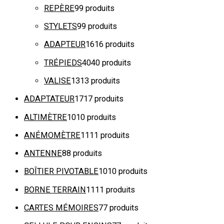
REPÈRE
9
9 produits
STYLETS
9
9 produits
ADAPTEUR
16
16 produits
TRÉPIEDS
40
40 produits
VALISE
13
13 produits
ADAPTATEUR
17
17 produits
ALTIMÈTRE
10
10 produits
ANÉMOMÈTRE
11
11 produits
ANTENNE
8
8 produits
BOÎTIER PIVOTABLE
10
10 produits
BORNE TERRAIN
11
11 produits
CARTES MÉMOIRES
7
7 produits