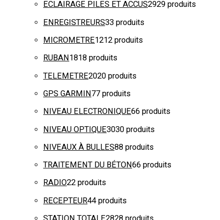
ECLAIRAGE PILES ET ACCUS
29
29 produits
ENREGISTREURS
3
3 produits
MICROMETRE
12
12 produits
RUBAN
18
18 produits
TELEMETRE
20
20 produits
GPS GARMIN
7
7 produits
NIVEAU ELECTRONIQUE
6
6 produits
NIVEAU OPTIQUE
30
30 produits
NIVEAUX À BULLES
8
8 produits
TRAITEMENT DU BÉTON
6
6 produits
RADIO
2
2 produits
RECEPTEUR
4
4 produits
STATION TOTALE
28
28 produits