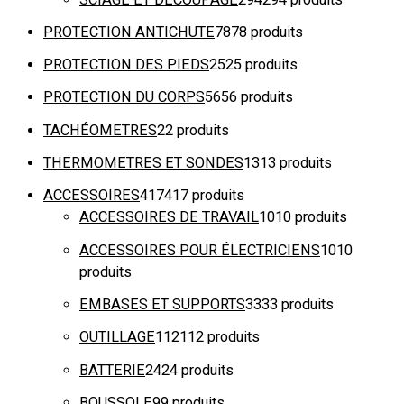
PROTECTION ANTICHUTE
78
78 produits
PROTECTION DES PIEDS
25
25 produits
PROTECTION DU CORPS
56
56 produits
TACHÉOMETRES
2
2 produits
THERMOMETRES ET SONDES
13
13 produits
ACCESSOIRES
417
417 produits
ACCESSOIRES DE TRAVAIL
10
10 produits
ACCESSOIRES POUR ÉLECTRICIENS
10
10
produits
EMBASES ET SUPPORTS
33
33 produits
OUTILLAGE
112
112 produits
BATTERIE
24
24 produits
BOUSSOLE
9
9 produits