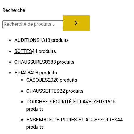
Recherche
AUDITIONS
13
13 produits
BOTTES
4
4 produits
CHAUSSURES
83
83 produits
EPI
408
408 produits
CASQUES
20
20 produits
CHAUSSETTES
2
2 produits
DOUCHES SÉCURITÉ ET LAVE-YEUX
15
15
produits
ENSEMBLE DE PLUIES ET ACCESSOIRES
4
4
produits