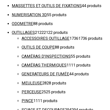
MASSETTES ET OUTILS DE FIXATIONS
4
4 produits
NUMERISATION 3D
5
5 produits
ODOMETRE
8
8 produits
OUTILLAGES
2122
2122 produits
ACCESSOIRES OUTILLAGE
1736
1736 produits
OUTILS DE COUPE
8
8 produits
CAMÉRAS D'INSPECTIONS
5
5 produits
CAMÉRAS THERMIQUES
11
11 produits
GENERATEURS DE FUMÉE
4
4 produits
MEULEUSE
28
28 produits
PERCEUSE
25
25 produits
PINCE
11
11 produits
SCIAGE ET DECOUPAGE
294
294 produits