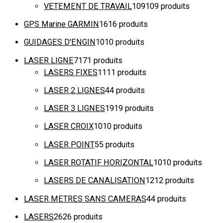
VETEMENT DE TRAVAIL
109
109 produits
GPS Marine GARMIN
16
16 produits
GUIDAGES D'ENGIN
10
10 produits
LASER LIGNE
71
71 produits
LASERS FIXES
11
11 produits
LASER 2 LIGNES
4
4 produits
LASER 3 LIGNES
19
19 produits
LASER CROIX
10
10 produits
LASER POINT
5
5 produits
LASER ROTATIF HORIZONTAL
10
10 produits
LASERS DE CANALISATION
12
12 produits
LASER METRES SANS CAMERAS
4
4 produits
LASERS
26
26 produits