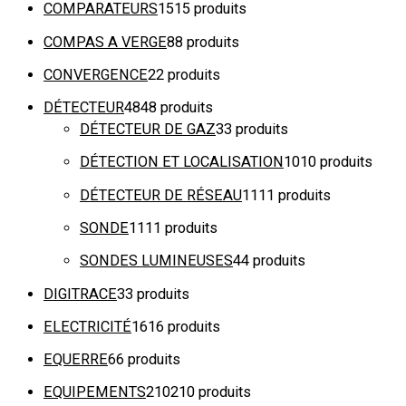
COMPARATEURS
15
15 produits
COMPAS A VERGE
8
8 produits
CONVERGENCE
2
2 produits
DÉTECTEUR
48
48 produits
DÉTECTEUR DE GAZ
3
3 produits
DÉTECTION ET LOCALISATION
10
10 produits
DÉTECTEUR DE RÉSEAU
11
11 produits
SONDE
11
11 produits
SONDES LUMINEUSES
4
4 produits
DIGITRACE
3
3 produits
ELECTRICITÉ
16
16 produits
EQUERRE
6
6 produits
EQUIPEMENTS
210
210 produits