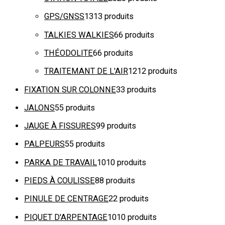
GPS/GNSS
13
13 produits
TALKIES WALKIES
6
6 produits
THÉODOLITE
6
6 produits
TRAITEMANT DE L'AIR
12
12 produits
FIXATION SUR COLONNE
3
3 produits
JALONS
5
5 produits
JAUGE À FISSURES
9
9 produits
PALPEURS
5
5 produits
PARKA DE TRAVAIL
10
10 produits
PIEDS À COULISSE
8
8 produits
PINULE DE CENTRAGE
2
2 produits
PIQUET D'ARPENTAGE
10
10 produits