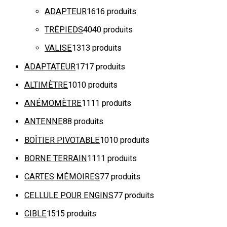
ADAPTEUR
16
16 produits
TRÉPIEDS
40
40 produits
VALISE
13
13 produits
ADAPTATEUR
17
17 produits
ALTIMÈTRE
10
10 produits
ANÉMOMÈTRE
11
11 produits
ANTENNE
8
8 produits
BOÎTIER PIVOTABLE
10
10 produits
BORNE TERRAIN
11
11 produits
CARTES MÉMOIRES
7
7 produits
CELLULE POUR ENGINS
7
7 produits
CIBLE
15
15 produits