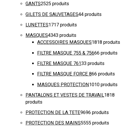
GANTS
25
25 produits
GILETS DE SAUVETAGES
4
4 produits
LUNETTES
17
17 produits
MASQUES
43
43 produits
ACCESSOIRES MASQUES
18
18 produits
FILTRE MASQUE 755 & 756
6
6 produits
FILTRE MASQUE 761
3
3 produits
FILTRE MASQUE FORCE 8
6
6 produits
MASQUES PROTECTION
10
10 produits
PANTALONS ET VESTES DE TRAVAIL
18
18
produits
PROTECTION DE LA TETE
96
96 produits
PROTECTION DES MAINS
55
55 produits