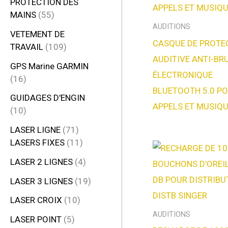
PROTECTION DES
MAINS
55
AUDITIONS
VETEMENT DE
CASQUE DE PROTE
TRAVAIL
109
AUDITIVE ANTI-BR
GPS Marine GARMIN
ÉLECTRONIQUE
16
BLUETOOTH 5.0 P
GUIDAGES D'ENGIN
APPELS ET MUSIQ
10
LASER LIGNE
71
LASERS FIXES
11
LASER 2 LIGNES
4
LASER 3 LIGNES
19
LASER CROIX
10
AUDITIONS
LASER POINT
5