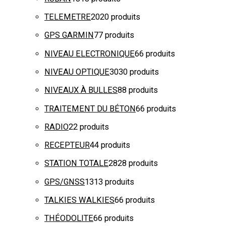
TELEMETRE
20
20 produits
GPS GARMIN
7
7 produits
NIVEAU ELECTRONIQUE
6
6 produits
NIVEAU OPTIQUE
30
30 produits
NIVEAUX À BULLES
8
8 produits
TRAITEMENT DU BÉTON
6
6 produits
RADIO
2
2 produits
RECEPTEUR
4
4 produits
STATION TOTALE
28
28 produits
GPS/GNSS
13
13 produits
TALKIES WALKIES
6
6 produits
THÉODOLITE
6
6 produits