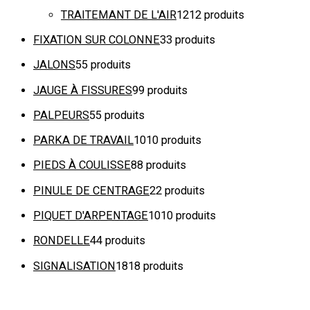
TRAITEMANT DE L'AIR
12
12 produits
FIXATION SUR COLONNE
3
3 produits
JALONS
5
5 produits
JAUGE À FISSURES
9
9 produits
PALPEURS
5
5 produits
PARKA DE TRAVAIL
10
10 produits
PIEDS À COULISSE
8
8 produits
PINULE DE CENTRAGE
2
2 produits
PIQUET D'ARPENTAGE
10
10 produits
RONDELLE
4
4 produits
SIGNALISATION
18
18 produits