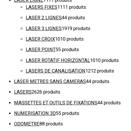
LASER LIGNE
71
71 produits
LASERS FIXES
11
11 produits
LASER 2 LIGNES
4
4 produits
LASER 3 LIGNES
19
19 produits
LASER CROIX
10
10 produits
LASER POINT
5
5 produits
LASER ROTATIF HORIZONTAL
10
10 produits
LASERS DE CANALISATION
12
12 produits
LASER METRES SANS CAMERAS
4
4 produits
LASERS
26
26 produits
MASSETTES ET OUTILS DE FIXATIONS
4
4 produits
NUMERISATION 3D
5
5 produits
ODOMETRE
8
8 produits