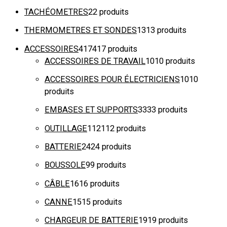
TACHÉOMETRES
2
2 produits
THERMOMETRES ET SONDES
13
13 produits
ACCESSOIRES
417
417 produits
ACCESSOIRES DE TRAVAIL
10
10 produits
ACCESSOIRES POUR ÉLECTRICIENS
10
10
produits
EMBASES ET SUPPORTS
33
33 produits
OUTILLAGE
112
112 produits
BATTERIE
24
24 produits
BOUSSOLE
9
9 produits
CÂBLE
16
16 produits
CANNE
15
15 produits
CHARGEUR DE BATTERIE
19
19 produits