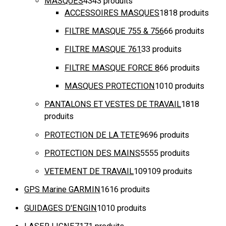
MASQUES
43
43 produits
ACCESSOIRES MASQUES
18
18 produits
FILTRE MASQUE 755 & 756
6
6 produits
FILTRE MASQUE 761
3
3 produits
FILTRE MASQUE FORCE 8
6
6 produits
MASQUES PROTECTION
10
10 produits
PANTALONS ET VESTES DE TRAVAIL
18
18
produits
PROTECTION DE LA TETE
96
96 produits
PROTECTION DES MAINS
55
55 produits
VETEMENT DE TRAVAIL
109
109 produits
GPS Marine GARMIN
16
16 produits
GUIDAGES D'ENGIN
10
10 produits