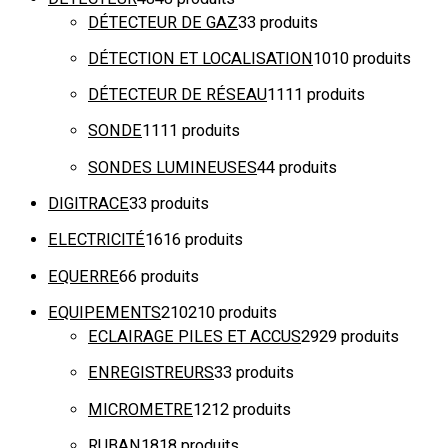
DÉTECTEUR DE GAZ
3
3 produits
DÉTECTION ET LOCALISATION
10
10 produits
DÉTECTEUR DE RÉSEAU
11
11 produits
SONDE
11
11 produits
SONDES LUMINEUSES
4
4 produits
DIGITRACE
3
3 produits
ELECTRICITÉ
16
16 produits
EQUERRE
6
6 produits
EQUIPEMENTS
210
210 produits
ECLAIRAGE PILES ET ACCUS
29
29 produits
ENREGISTREURS
3
3 produits
MICROMETRE
12
12 produits
RUBAN
18
18 produits