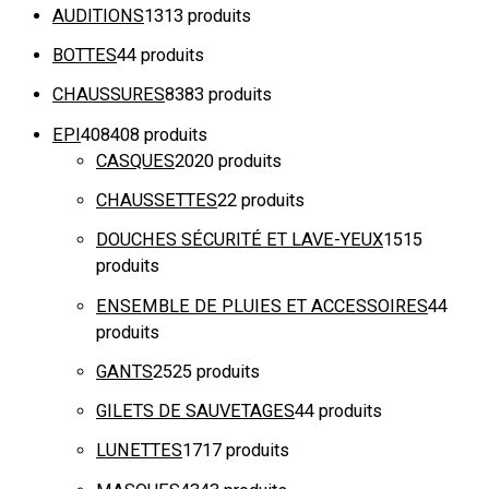
AUDITIONS
13
13 produits
BOTTES
4
4 produits
CHAUSSURES
83
83 produits
EPI
408
408 produits
CASQUES
20
20 produits
CHAUSSETTES
2
2 produits
DOUCHES SÉCURITÉ ET LAVE-YEUX
15
15
produits
ENSEMBLE DE PLUIES ET ACCESSOIRES
4
4
produits
GANTS
25
25 produits
GILETS DE SAUVETAGES
4
4 produits
LUNETTES
17
17 produits