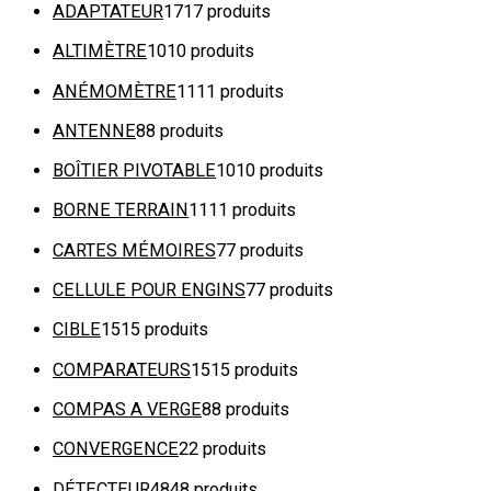
ADAPTATEUR
17
17 produits
ALTIMÈTRE
10
10 produits
ANÉMOMÈTRE
11
11 produits
ANTENNE
8
8 produits
BOÎTIER PIVOTABLE
10
10 produits
BORNE TERRAIN
11
11 produits
CARTES MÉMOIRES
7
7 produits
CELLULE POUR ENGINS
7
7 produits
CIBLE
15
15 produits
COMPARATEURS
15
15 produits
COMPAS A VERGE
8
8 produits
CONVERGENCE
2
2 produits
DÉTECTEUR
48
48 produits