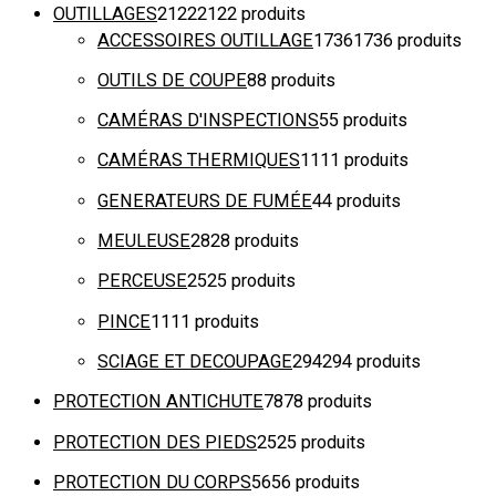
OUTILLAGES
2122
2122 produits
ACCESSOIRES OUTILLAGE
1736
1736 produits
OUTILS DE COUPE
8
8 produits
CAMÉRAS D'INSPECTIONS
5
5 produits
CAMÉRAS THERMIQUES
11
11 produits
GENERATEURS DE FUMÉE
4
4 produits
MEULEUSE
28
28 produits
PERCEUSE
25
25 produits
PINCE
11
11 produits
SCIAGE ET DECOUPAGE
294
294 produits
PROTECTION ANTICHUTE
78
78 produits
PROTECTION DES PIEDS
25
25 produits
PROTECTION DU CORPS
56
56 produits