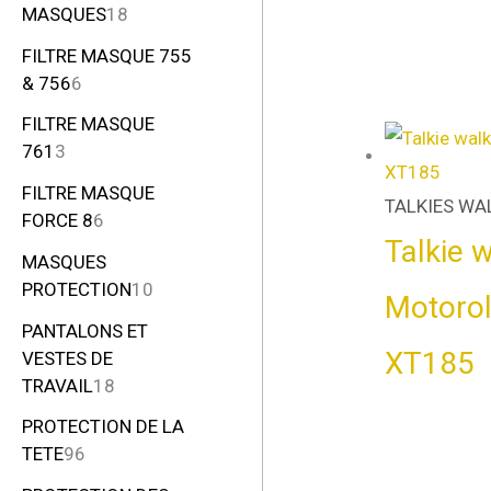
MASQUES
18
FILTRE MASQUE 755
& 756
6
FILTRE MASQUE
761
3
FILTRE MASQUE
TALKIES WA
FORCE 8
6
Talkie w
MASQUES
PROTECTION
10
Motoro
PANTALONS ET
XT185
VESTES DE
TRAVAIL
18
PROTECTION DE LA
TETE
96