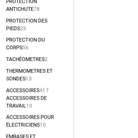
PROTECTION
ANTICHUTE
78
PROTECTION DES
PIEDS
25
PROTECTION DU
CORPS
56
TACHÉOMETRES
2
THERMOMETRES ET
SONDES
13
ACCESSOIRES
417
ACCESSOIRES DE
TRAVAIL
10
ACCESSOIRES POUR
ÉLECTRICIENS
10
EMBASES ET