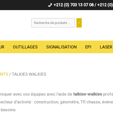
+212 (0) 703 13 07 08 / +212 (0
Recherche
UR
OUTILLAGES
SIGNALISATION
EPI
LASER
ENTS
/ TALKIES WALKIES
niquer avec vos équipes avec l’aide de
talkies-walkies
profe
ecteur d’activité : construction, géomètre, TP, chasse, évène
 besoins.