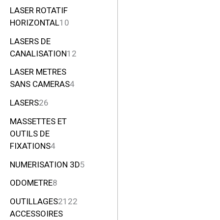
LASER ROTATIF
HORIZONTAL
10
LASERS DE
CANALISATION
12
LASER METRES
SANS CAMERAS
4
LASERS
26
MASSETTES ET
OUTILS DE
FIXATIONS
4
NUMERISATION 3D
5
ODOMETRE
8
OUTILLAGES
2122
ACCESSOIRES