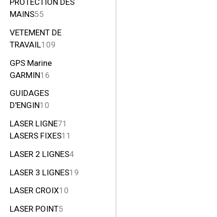
PROTECTION DES
MAINS
55
VETEMENT DE
TRAVAIL
109
GPS Marine
GARMIN
16
GUIDAGES
D'ENGIN
10
LASER LIGNE
71
LASERS FIXES
11
LASER 2 LIGNES
4
LASER 3 LIGNES
19
LASER CROIX
10
LASER POINT
5