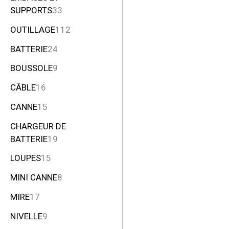
SUPPORTS
33
OUTILLAGE
112
BATTERIE
24
BOUSSOLE
9
CÂBLE
16
CANNE
15
CHARGEUR DE
BATTERIE
19
LOUPES
15
MINI CANNE
8
MIRE
17
NIVELLE
9