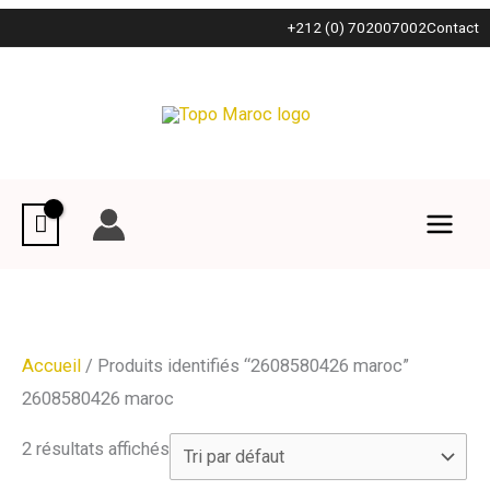
Aller
+212 (0) 702007002
Contact
au
contenu
Accueil
/ Produits identifiés “2608580426 maroc”
2608580426 maroc
2 résultats affichés