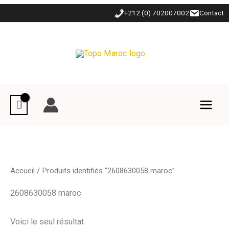
Aller
+212 (0) 702007002
Contact
au
contenu
Accueil
/ Produits identifiés “2608630058 maroc”
2608630058 maroc
Voici le seul résultat