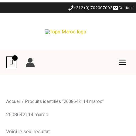
Aller
+212 (0) 702007002
Contact
au
contenu
Accueil
/ Produits identifiés “2608642114 maroc”
2608642114 maroc
Voici le seul résultat