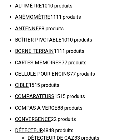
ALTIMÈTRE
10
10 produits
ANÉMOMÈTRE
11
11 produits
ANTENNE
8
8 produits
BOÎTIER PIVOTABLE
10
10 produits
BORNE TERRAIN
11
11 produits
CARTES MÉMOIRES
7
7 produits
CELLULE POUR ENGINS
7
7 produits
CIBLE
15
15 produits
COMPARATEURS
15
15 produits
COMPAS A VERGE
8
8 produits
CONVERGENCE
2
2 produits
DÉTECTEUR
48
48 produits
DÉTECTEUR DE GAZ
3
3 produits