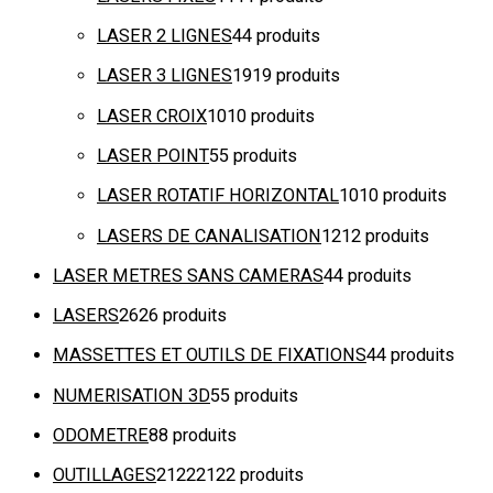
LASER 2 LIGNES
4
4 produits
LASER 3 LIGNES
19
19 produits
LASER CROIX
10
10 produits
LASER POINT
5
5 produits
LASER ROTATIF HORIZONTAL
10
10 produits
LASERS DE CANALISATION
12
12 produits
LASER METRES SANS CAMERAS
4
4 produits
LASERS
26
26 produits
MASSETTES ET OUTILS DE FIXATIONS
4
4 produits
NUMERISATION 3D
5
5 produits
ODOMETRE
8
8 produits
OUTILLAGES
2122
2122 produits