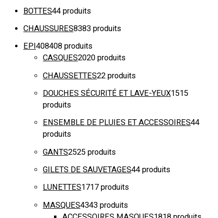
BOTTES
4
4 produits
CHAUSSURES
83
83 produits
EPI
408
408 produits
CASQUES
20
20 produits
CHAUSSETTES
2
2 produits
DOUCHES SÉCURITÉ ET LAVE-YEUX
15
15
produits
ENSEMBLE DE PLUIES ET ACCESSOIRES
4
4
produits
GANTS
25
25 produits
GILETS DE SAUVETAGES
4
4 produits
LUNETTES
17
17 produits
MASQUES
43
43 produits
ACCESSOIRES MASQUES
18
18 produits