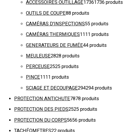
ACCESSOIRES OUTILLAGE
1736
1736 produits
OUTILS DE COUPE
8
8 produits
CAMÉRAS D'INSPECTIONS
5
5 produits
CAMÉRAS THERMIQUES
11
11 produits
GENERATEURS DE FUMÉE
4
4 produits
MEULEUSE
28
28 produits
PERCEUSE
25
25 produits
PINCE
11
11 produits
SCIAGE ET DECOUPAGE
294
294 produits
PROTECTION ANTICHUTE
78
78 produits
PROTECTION DES PIEDS
25
25 produits
PROTECTION DU CORPS
56
56 produits
TACHÉOMETRES
2
2 produits