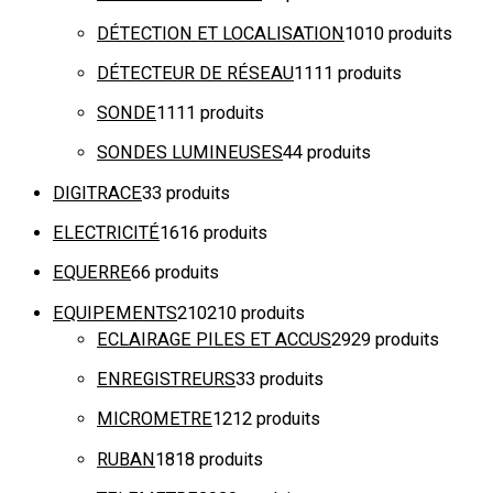
DÉTECTION ET LOCALISATION
10
10 produits
DÉTECTEUR DE RÉSEAU
11
11 produits
SONDE
11
11 produits
SONDES LUMINEUSES
4
4 produits
DIGITRACE
3
3 produits
ELECTRICITÉ
16
16 produits
EQUERRE
6
6 produits
EQUIPEMENTS
210
210 produits
ECLAIRAGE PILES ET ACCUS
29
29 produits
ENREGISTREURS
3
3 produits
MICROMETRE
12
12 produits
RUBAN
18
18 produits