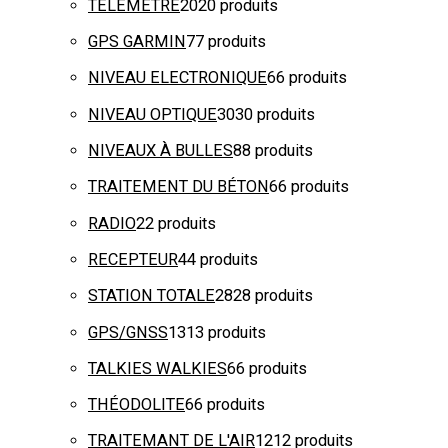
TELEMETRE
20
20 produits
GPS GARMIN
7
7 produits
NIVEAU ELECTRONIQUE
6
6 produits
NIVEAU OPTIQUE
30
30 produits
NIVEAUX À BULLES
8
8 produits
TRAITEMENT DU BÉTON
6
6 produits
RADIO
2
2 produits
RECEPTEUR
4
4 produits
STATION TOTALE
28
28 produits
GPS/GNSS
13
13 produits
TALKIES WALKIES
6
6 produits
THÉODOLITE
6
6 produits
TRAITEMANT DE L'AIR
12
12 produits