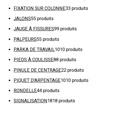
FIXATION SUR COLONNE
3
3 produits
JALONS
5
5 produits
JAUGE À FISSURES
9
9 produits
PALPEURS
5
5 produits
PARKA DE TRAVAIL
10
10 produits
PIEDS À COULISSE
8
8 produits
PINULE DE CENTRAGE
2
2 produits
PIQUET D'ARPENTAGE
10
10 produits
RONDELLE
4
4 produits
SIGNALISATION
18
18 produits