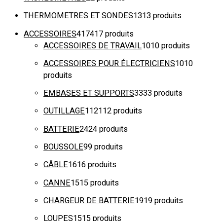
THERMOMETRES ET SONDES
13
13 produits
ACCESSOIRES
417
417 produits
ACCESSOIRES DE TRAVAIL
10
10 produits
ACCESSOIRES POUR ÉLECTRICIENS
10
10
produits
EMBASES ET SUPPORTS
33
33 produits
OUTILLAGE
112
112 produits
BATTERIE
24
24 produits
BOUSSOLE
9
9 produits
CÂBLE
16
16 produits
CANNE
15
15 produits
CHARGEUR DE BATTERIE
19
19 produits
LOUPES
15
15 produits