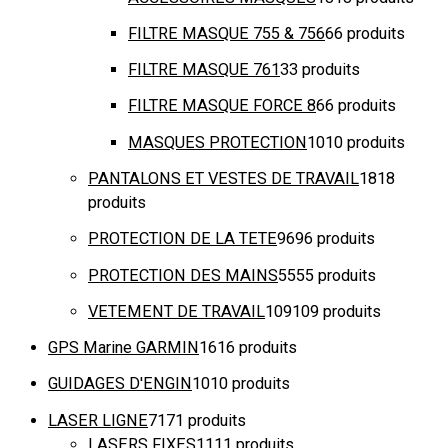
FILTRE MASQUE 755 & 756
6
6 produits
FILTRE MASQUE 761
3
3 produits
FILTRE MASQUE FORCE 8
6
6 produits
MASQUES PROTECTION
10
10 produits
PANTALONS ET VESTES DE TRAVAIL
18
18
produits
PROTECTION DE LA TETE
96
96 produits
PROTECTION DES MAINS
55
55 produits
VETEMENT DE TRAVAIL
109
109 produits
GPS Marine GARMIN
16
16 produits
GUIDAGES D'ENGIN
10
10 produits
LASER LIGNE
71
71 produits
LASERS FIXES
11
11 produits