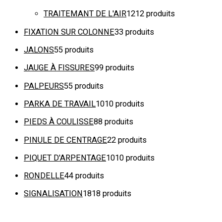
TRAITEMANT DE L'AIR
12
12 produits
FIXATION SUR COLONNE
3
3 produits
JALONS
5
5 produits
JAUGE À FISSURES
9
9 produits
PALPEURS
5
5 produits
PARKA DE TRAVAIL
10
10 produits
PIEDS À COULISSE
8
8 produits
PINULE DE CENTRAGE
2
2 produits
PIQUET D'ARPENTAGE
10
10 produits
RONDELLE
4
4 produits
SIGNALISATION
18
18 produits