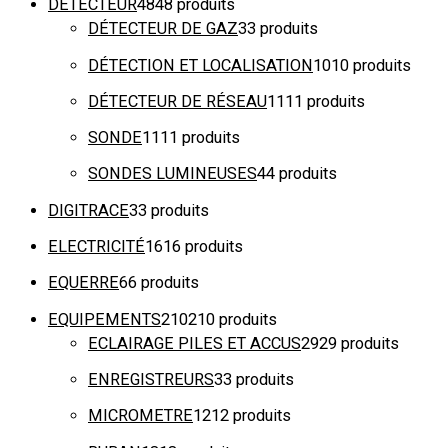
DÉTECTEUR
48
48 produits
DÉTECTEUR DE GAZ
3
3 produits
DÉTECTION ET LOCALISATION
10
10 produits
DÉTECTEUR DE RÉSEAU
11
11 produits
SONDE
11
11 produits
SONDES LUMINEUSES
4
4 produits
DIGITRACE
3
3 produits
ELECTRICITÉ
16
16 produits
EQUERRE
6
6 produits
EQUIPEMENTS
210
210 produits
ECLAIRAGE PILES ET ACCUS
29
29 produits
ENREGISTREURS
3
3 produits
MICROMETRE
12
12 produits