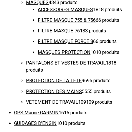
MASQUES
43
43 produits
ACCESSOIRES MASQUES
18
18 produits
FILTRE MASQUE 755 & 756
6
6 produits
FILTRE MASQUE 761
3
3 produits
FILTRE MASQUE FORCE 8
6
6 produits
MASQUES PROTECTION
10
10 produits
PANTALONS ET VESTES DE TRAVAIL
18
18
produits
PROTECTION DE LA TETE
96
96 produits
PROTECTION DES MAINS
55
55 produits
VETEMENT DE TRAVAIL
109
109 produits
GPS Marine GARMIN
16
16 produits
GUIDAGES D'ENGIN
10
10 produits