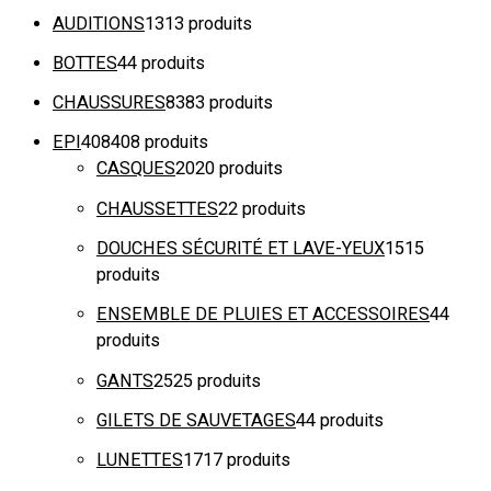
AUDITIONS
13
13 produits
BOTTES
4
4 produits
CHAUSSURES
83
83 produits
EPI
408
408 produits
CASQUES
20
20 produits
CHAUSSETTES
2
2 produits
DOUCHES SÉCURITÉ ET LAVE-YEUX
15
15
produits
ENSEMBLE DE PLUIES ET ACCESSOIRES
4
4
produits
GANTS
25
25 produits
GILETS DE SAUVETAGES
4
4 produits
LUNETTES
17
17 produits