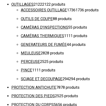
OUTILLAGES
2122
2122 produits
ACCESSOIRES OUTILLAGE
1736
1736 produits
OUTILS DE COUPE
8
8 produits
CAMÉRAS D'INSPECTIONS
5
5 produits
CAMÉRAS THERMIQUES
11
11 produits
GENERATEURS DE FUMÉE
4
4 produits
MEULEUSE
28
28 produits
PERCEUSE
25
25 produits
PINCE
11
11 produits
SCIAGE ET DECOUPAGE
294
294 produits
PROTECTION ANTICHUTE
78
78 produits
PROTECTION DES PIEDS
25
25 produits
PROTECTION DU CORPS
56
56 produits