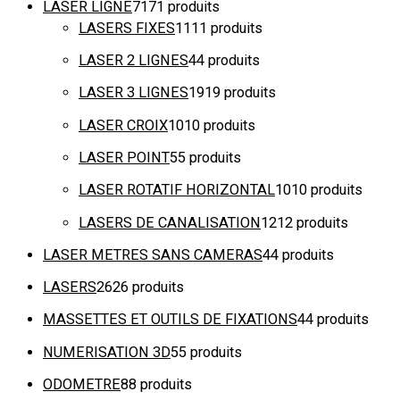
LASER LIGNE
71
71 produits
LASERS FIXES
11
11 produits
LASER 2 LIGNES
4
4 produits
LASER 3 LIGNES
19
19 produits
LASER CROIX
10
10 produits
LASER POINT
5
5 produits
LASER ROTATIF HORIZONTAL
10
10 produits
LASERS DE CANALISATION
12
12 produits
LASER METRES SANS CAMERAS
4
4 produits
LASERS
26
26 produits
MASSETTES ET OUTILS DE FIXATIONS
4
4 produits
NUMERISATION 3D
5
5 produits
ODOMETRE
8
8 produits