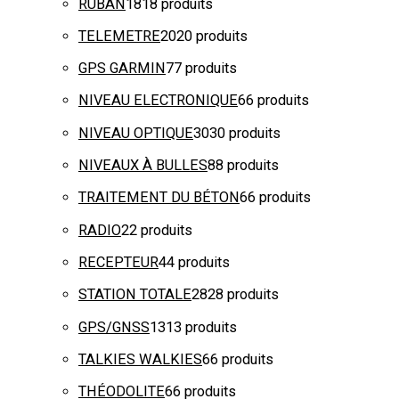
RUBAN
18
18 produits
TELEMETRE
20
20 produits
GPS GARMIN
7
7 produits
NIVEAU ELECTRONIQUE
6
6 produits
NIVEAU OPTIQUE
30
30 produits
NIVEAUX À BULLES
8
8 produits
TRAITEMENT DU BÉTON
6
6 produits
RADIO
2
2 produits
RECEPTEUR
4
4 produits
STATION TOTALE
28
28 produits
GPS/GNSS
13
13 produits
TALKIES WALKIES
6
6 produits
THÉODOLITE
6
6 produits