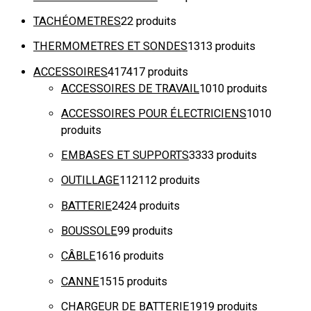
TACHÉOMETRES
2
2 produits
THERMOMETRES ET SONDES
13
13 produits
ACCESSOIRES
417
417 produits
ACCESSOIRES DE TRAVAIL
10
10 produits
ACCESSOIRES POUR ÉLECTRICIENS
10
10
produits
EMBASES ET SUPPORTS
33
33 produits
OUTILLAGE
112
112 produits
BATTERIE
24
24 produits
BOUSSOLE
9
9 produits
CÂBLE
16
16 produits
CANNE
15
15 produits
CHARGEUR DE BATTERIE
19
19 produits