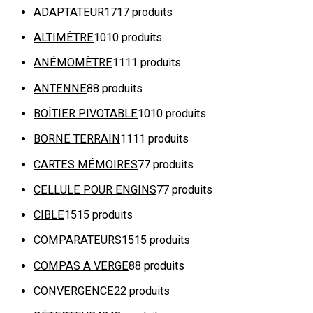
ADAPTATEUR
17
17 produits
ALTIMÈTRE
10
10 produits
ANÉMOMÈTRE
11
11 produits
ANTENNE
8
8 produits
BOÎTIER PIVOTABLE
10
10 produits
BORNE TERRAIN
11
11 produits
CARTES MÉMOIRES
7
7 produits
CELLULE POUR ENGINS
7
7 produits
CIBLE
15
15 produits
COMPARATEURS
15
15 produits
COMPAS A VERGE
8
8 produits
CONVERGENCE
2
2 produits