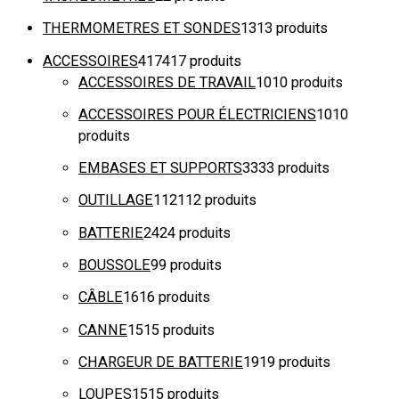
THERMOMETRES ET SONDES
13
13 produits
ACCESSOIRES
417
417 produits
ACCESSOIRES DE TRAVAIL
10
10 produits
ACCESSOIRES POUR ÉLECTRICIENS
10
10
produits
EMBASES ET SUPPORTS
33
33 produits
OUTILLAGE
112
112 produits
BATTERIE
24
24 produits
BOUSSOLE
9
9 produits
CÂBLE
16
16 produits
CANNE
15
15 produits
CHARGEUR DE BATTERIE
19
19 produits
LOUPES
15
15 produits