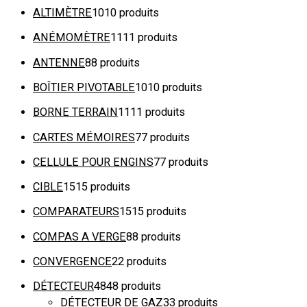
ALTIMÈTRE
10
10 produits
ANÉMOMÈTRE
11
11 produits
ANTENNE
8
8 produits
BOÎTIER PIVOTABLE
10
10 produits
BORNE TERRAIN
11
11 produits
CARTES MÉMOIRES
7
7 produits
CELLULE POUR ENGINS
7
7 produits
CIBLE
15
15 produits
COMPARATEURS
15
15 produits
COMPAS A VERGE
8
8 produits
CONVERGENCE
2
2 produits
DÉTECTEUR
48
48 produits
DÉTECTEUR DE GAZ
3
3 produits