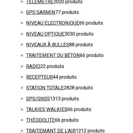
TELEMETRE
20
20 produits
GPS GARMIN
7
7 produits
NIVEAU ELECTRONIQUE
6
6 produits
NIVEAU OPTIQUE
30
30 produits
NIVEAUX À BULLES
8
8 produits
TRAITEMENT DU BÉTON
6
6 produits
RADIO
2
2 produits
RECEPTEUR
4
4 produits
STATION TOTALE
28
28 produits
GPS/GNSS
13
13 produits
TALKIES WALKIES
6
6 produits
THÉODOLITE
6
6 produits
TRAITEMANT DE L'AIR
12
12 produits