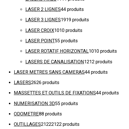
LASER 2 LIGNES
4
4 produits
LASER 3 LIGNES
19
19 produits
LASER CROIX
10
10 produits
LASER POINT
5
5 produits
LASER ROTATIF HORIZONTAL
10
10 produits
LASERS DE CANALISATION
12
12 produits
LASER METRES SANS CAMERAS
4
4 produits
LASERS
26
26 produits
MASSETTES ET OUTILS DE FIXATIONS
4
4 produits
NUMERISATION 3D
5
5 produits
ODOMETRE
8
8 produits
OUTILLAGES
2122
2122 produits