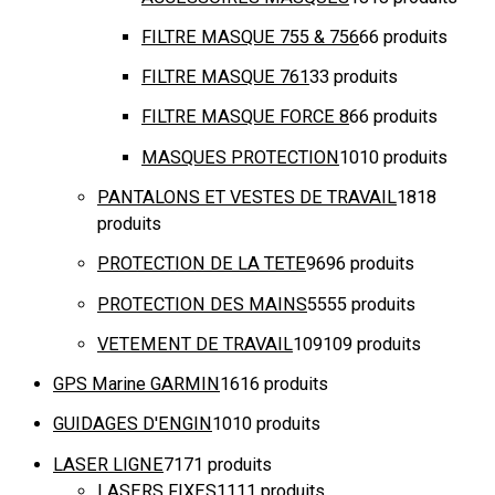
FILTRE MASQUE 755 & 756
6
6 produits
FILTRE MASQUE 761
3
3 produits
FILTRE MASQUE FORCE 8
6
6 produits
MASQUES PROTECTION
10
10 produits
PANTALONS ET VESTES DE TRAVAIL
18
18
produits
PROTECTION DE LA TETE
96
96 produits
PROTECTION DES MAINS
55
55 produits
VETEMENT DE TRAVAIL
109
109 produits
GPS Marine GARMIN
16
16 produits
GUIDAGES D'ENGIN
10
10 produits
LASER LIGNE
71
71 produits
LASERS FIXES
11
11 produits