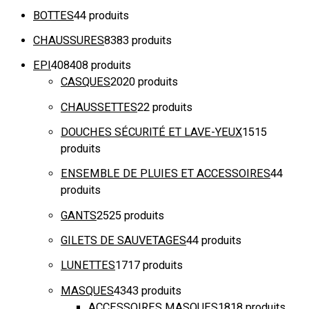
BOTTES
4
4 produits
CHAUSSURES
83
83 produits
EPI
408
408 produits
CASQUES
20
20 produits
CHAUSSETTES
2
2 produits
DOUCHES SÉCURITÉ ET LAVE-YEUX
15
15
produits
ENSEMBLE DE PLUIES ET ACCESSOIRES
4
4
produits
GANTS
25
25 produits
GILETS DE SAUVETAGES
4
4 produits
LUNETTES
17
17 produits
MASQUES
43
43 produits
ACCESSOIRES MASQUES
18
18 produits