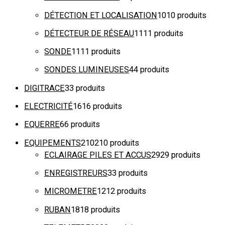
DÉTECTION ET LOCALISATION
10
10 produits
DÉTECTEUR DE RÉSEAU
11
11 produits
SONDE
11
11 produits
SONDES LUMINEUSES
4
4 produits
DIGITRACE
3
3 produits
ELECTRICITÉ
16
16 produits
EQUERRE
6
6 produits
EQUIPEMENTS
210
210 produits
ECLAIRAGE PILES ET ACCUS
29
29 produits
ENREGISTREURS
3
3 produits
MICROMETRE
12
12 produits
RUBAN
18
18 produits