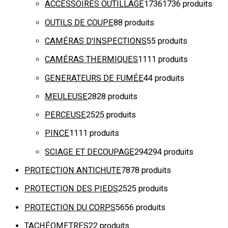
ACCESSOIRES OUTILLAGE
1736
1736 produits
OUTILS DE COUPE
8
8 produits
CAMÉRAS D'INSPECTIONS
5
5 produits
CAMÉRAS THERMIQUES
11
11 produits
GENERATEURS DE FUMÉE
4
4 produits
MEULEUSE
28
28 produits
PERCEUSE
25
25 produits
PINCE
11
11 produits
SCIAGE ET DECOUPAGE
294
294 produits
PROTECTION ANTICHUTE
78
78 produits
PROTECTION DES PIEDS
25
25 produits
PROTECTION DU CORPS
56
56 produits
TACHÉOMETRES
2
2 produits