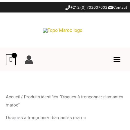
Aller
+212 (0) 702007002
Contact
au
contenu
Accueil
/ Produits identifiés “Disques à tronçonner diamantés
maroc”
Disques à tronçonner diamantés maroc