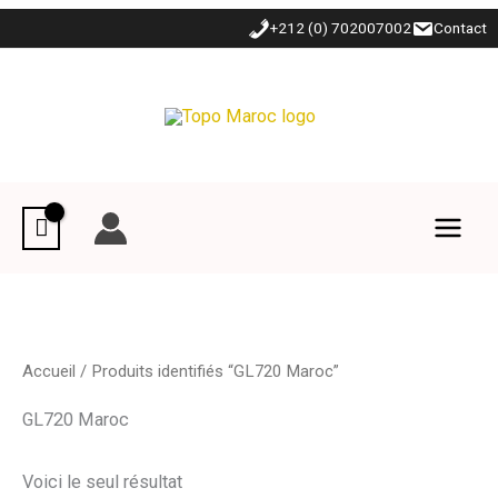
Aller
+212 (0) 702007002
Contact
au
contenu
Accueil
/ Produits identifiés “GL720 Maroc”
GL720 Maroc
Voici le seul résultat