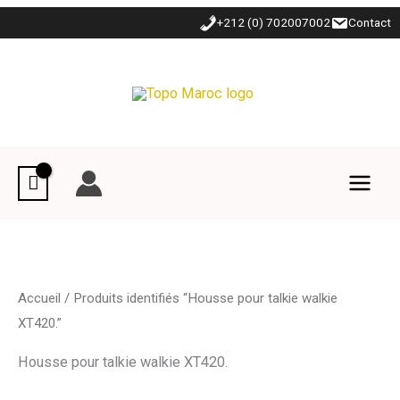
Aller
+212 (0) 702007002
Contact
au
contenu
Accueil
/ Produits identifiés “Housse pour talkie walkie
XT420.”
Housse pour talkie walkie XT420.